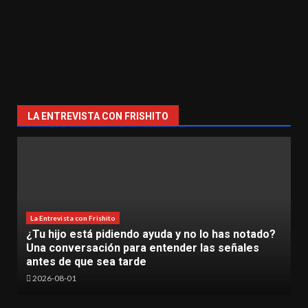
LA ENTREVISTA CON FRISHITO
otado?
La Entrevista con Frishito
les
La Inteligencia Artificial ya es una realidad en e
TecNM Lázaro Cárdenas
2026-06-30