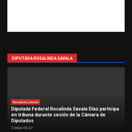
DIPUTADA ROSALINDA SAVALA
Díaz participa
Lázaro Cárdenas
Rosalinda_Savala
mara de
Más de 500 mujeres participan en la ca
“Mujeres con Fuerza” en Lázaro Cárd
2026-05-17