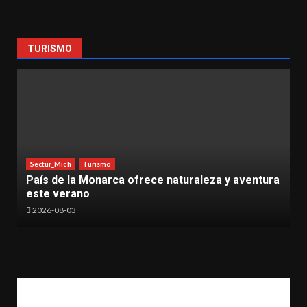
TURISMO
Sectur_Mich
Turismo
y aventura
Moenia conquista el Cantoya Fest 2026 y h
vibrar a Pátzcuaro
2026-08-03