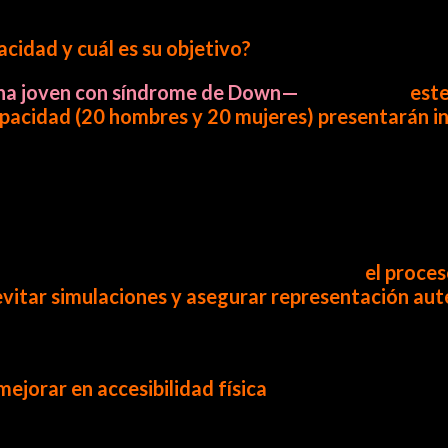
cidad y cuál es su objetivo?
una joven con síndrome de Down—
explicó que
este
acidad (20 hombres y 20 mujeres) presentarán inic
iativas podrán convertirse en proyectos legislativ
sea un evento decorativo, respondió que
el proces
evitar simulaciones y asegurar representación aut
e contundente:
ejorar en accesibilidad física
, señalando que la i
nvocatoria abierta en redes sociales y en la página