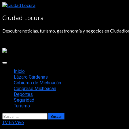
Saltar
al
contenido
Ciudad Locura
Descubre noticias, turismo, gastronomía y negocios en Ciudadloc
Menú
principal
Inicio
Lázaro Cárdenas
Gobierno de Michoacán
Congreso Michoacán
Deportes
Seguridad
Turismo
Buscar:
TV En Vivo