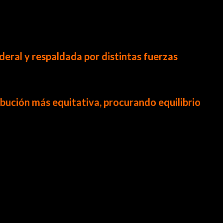
deral y respaldada por distintas fuerzas
a reforma busca equilibrio entre
vida laboral y
ribución más equitativa, procurando equilibrio
sta 2030, producto de acuerdos previos con el