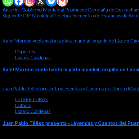
Post
Anterior
Gobierno Municipal Promueve Campaña de Descacharr
Siguiente
DIF Municipal Celebra Encuentro de Estancias de Adu
navigation
Notas relacionadas
Kalel Moreno vuela hasta la plata mundial; orgullo de Lázaro 
Deportes
Lázaro Cárdenas
Kalel Moreno vuela hasta la plata mundial; orgullo de L
2026-08-05
Juan Pablo Téllez presenta «Leyendas y Cuentos del Puerto Mág
COBERTURAS
Cultura
Lázaro Cárdenas
Juan Pablo Téllez presenta «Leyendas y Cuentos del Pue
2026-08-04