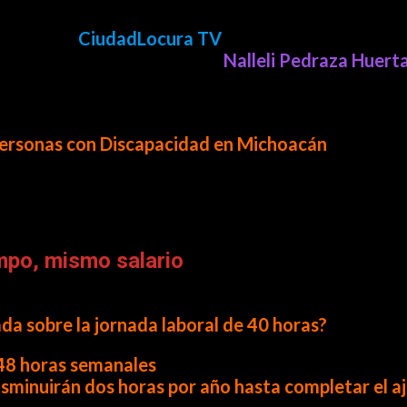
en vivo por
CiudadLocura TV
, tuve el gusto de recib
ichoacano: la diputada local
Nalleli Pedraza Huert
ayas
, orgullosamente cercana a
Lázaro Cárdenas
y
ctan directamente la vida diaria de miles de perso
 Personas con Discapacidad en Michoacán
.
tenido.
mpo, mismo salario
a sobre la jornada laboral de 40 horas?
48 horas semanales
y que la reforma constituciona
isminuirán dos horas por año hasta completar el a