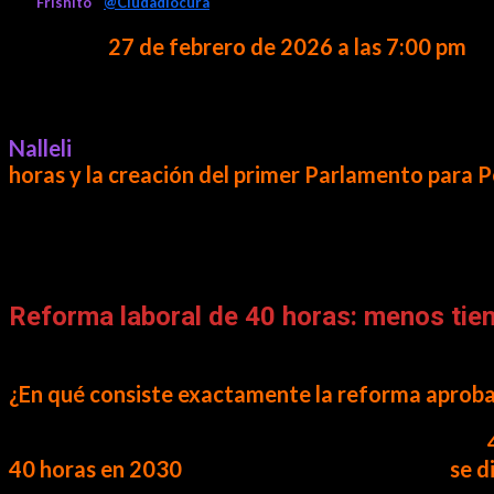
Por
Frishito
/
@Ciudadlocura
El pasado
27 de febrero de 2026 a las 7:00 pm
, 
no pasa desapercibida en el escenario político m
Vecina de esta hermosa tenencia de
Las Guacam
Nalleli
llegó con dos temas que, sin exagerar, impa
horas y la creación del primer Parlamento para
Y créanme, fue una charla directa, clara y con con
La Entrevista con Frishito – 2026-02-27 – Nalleli Pedraza
Reforma laboral de 40 horas: menos tie
Entramos en materia con la pregunta puntual:
¿En qué consiste exactamente la reforma aprobad
La diputada explicó que actualmente se trabajan
40 horas en 2030
. El proceso será paulatino:
se d