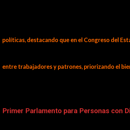
Subrayó un punto clave:
– Se trabajará menos, pero se ganará lo mismo.
– Las horas extras se pagarán al doble y podrán t
Cuando le pregunté sobre el contexto que motivó
políticas, destacando que en el Congreso del E
personal
,
mayor productividad y bienestar famili
También abordamos el impacto en el sector empres
entre trabajadores y patrones, priorizando el bie
Finalmente, explicó que el siguiente paso es la p
sector empresarial.
La Entrevista con Frishito – 2026-02-27 – Nalleli Pedraza
Primer Parlamento para Personas con 
El segundo bloque fue profundamente humano.