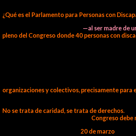
Le pregunté:
¿Qué es el Parlamento para Personas con Discapa
Con una motivación personal
—al ser madre de 
pleno del Congreso donde 40 personas con discap
No es un ejercicio simbólico.
Es participación directa.
Las propuestas serán evaluadas y las mejores inic
Cuando le cuestioné cómo se garantizará que no 
organizaciones y colectivos, precisamente para 
En términos de inclusión y derechos humanos, fu
No se trata de caridad, se trata de derechos.
Reconoció incluso que el propio
Congreso debe m
El parlamento se realizará el
20 de marzo
, con co