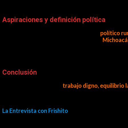
La Entrevista con Frishito – 2026-02-27 – Nalleli Pedraza
Aspiraciones y definición política
La conversación también tocó el tema
político r
partido y expresó su convicción de que
Michoacán
Reiteró que su enfoque actual está en cumplir su r
la militancia.
Conclusión
Esa noche hablamos de
trabajo digno, equilibrio 
Vi a una diputada firme en sus posturas, clara en 
La Entrevista con Frishito
no fue solo un espacio 
Y como siempre les digo: la información es pode