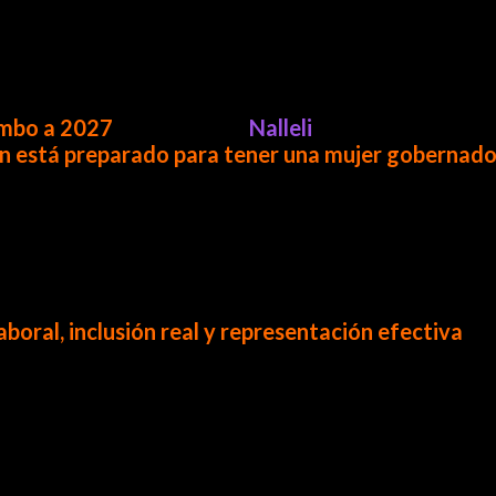
umbo a 2027
. Sin evasivas,
Nalleli
manifestó estar li
 está preparado para tener una mujer gobernad
esponsabilidad legislativa, pero dejó claro que par
laboral, inclusión real y representación efectiva
.
sus respuestas y consciente de que la política no es
de preguntas; fue un diálogo sobre derechos laboral
r cuando se comparte con respeto.