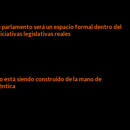
 parlamento será un espacio formal dentro del
iativas legislativas reales
.
os formales.
o está siendo construido de la mano de
éntica
.
nclusión comienza por casa.
 oficial del Congreso.