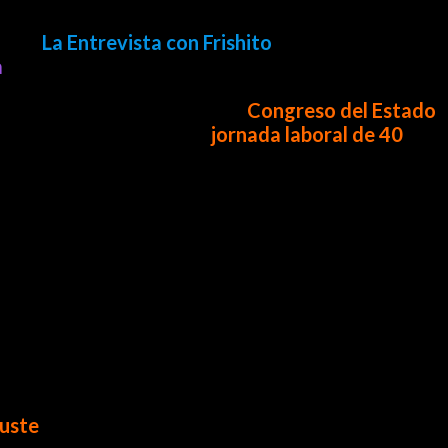
ir en
La Entrevista con Frishito
a una mujer que
a
.
 con trabajo constante en el
Congreso del Estado
,
nas: la aprobación de la
jornada laboral de 40
l reducirá gradualmente la jornada hasta llegar a
juste
.