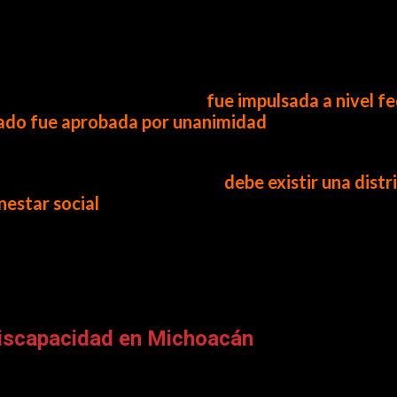
rabajarse hasta ocho por semana.
 esta reforma, señaló que
fue impulsada a nivel fe
stado fue aprobada por unanimidad
. Para ella, est
ar
.
arial. Su postura fue clara:
debe existir una dist
nestar social
.
romulgación federal y su aplicación progresiva ha
Discapacidad en Michoacán