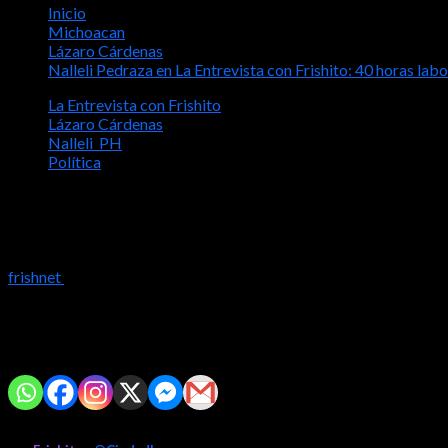
Inicio
Michoacan
Lázaro Cárdenas
Nalleli Pedraza en La Entrevista con Frishito: 40 horas l
La Entrevista con Frishito
Lázaro Cárdenas
Nalleli_PH
Política
Nalleli Pedraza en La Entrevista con Fr
en Michoacán
frishnet
2026-02-27
La Entrevista con Frishito - 2026-02-27 - Nalleli Pedraza
Comparte con tus amig@s!