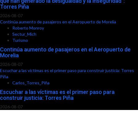
que han generado la desigualdad y la inseguridad”:
Torres Piña
2026-08-07
Continúa aumento de pasajeros en el Aeropuerto de Morelia
Roberto Monroy
Sectur_Mich
Turismo
Continúa aumento de pasajeros en el Aeropuerto de
Morelia
2026-08-07
Escuchar a las víctimas es el primer paso para construir justicia: Torres
Piña
Carlos_Torres_Piña
Escuchar a las víctimas es el primer paso para
construir justicia: Torres Piña
2026-08-07