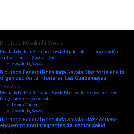
Diputada Rosalinda Savala
Diputada Federal Rosalinda Savala Díaz fortalece la organización
territorial en Las Guacamayas
Rosalinda_Savala
Diputada Federal Rosalinda Savala Díaz fortalece la
organización territorial en Las Guacamayas
2026-08-01
Diputada Federal Rosalinda Savala Díaz sostiene encuentro con
integrantes del sector salud
Lázaro Cárdenas
Rosalinda_Savala
Diputada Federal Rosalinda Savala Díaz sostiene
encuentro con integrantes del sector salud
2026-07-30