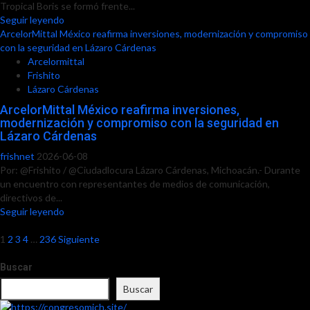
Tropical Boris se formó frente...
Seguir leyendo
ArcelorMittal México reafirma inversiones, modernización y compromiso
con la seguridad en Lázaro Cárdenas
Arcelormittal
Frishito
Lázaro Cárdenas
ArcelorMittal México reafirma inversiones,
modernización y compromiso con la seguridad en
Lázaro Cárdenas
frishnet
2026-06-08
Por: @Frishito / @Ciudadlocura Lázaro Cárdenas, Michoacán.- Durante
un encuentro con representantes de medios de comunicación,
directivos de...
Seguir leyendo
Paginación
1
2
3
4
…
236
Siguiente
de
Buscar
entradas
Buscar