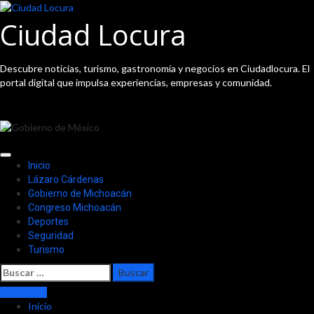
Saltar
al
Ciudad Locura
contenido
Descubre noticias, turismo, gastronomía y negocios en Ciudadlocura. El
portal digital que impulsa experiencias, empresas y comunidad.
Menú
Inicio
principal
Lázaro Cárdenas
Gobierno de Michoacán
Congreso Michoacán
Deportes
Seguridad
Turismo
Buscar:
TV En Vivo
Inicio