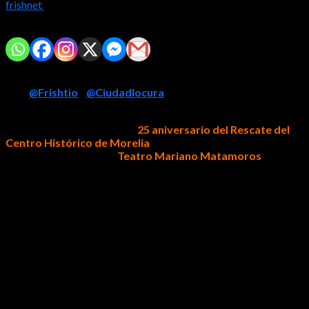
frishnet
2026-06-07
Comparte con tus amig@s!
Por:
@Frishtio
/
@Ciudadlocura
Morelia, Michoacán, jueves 4 de junio de 2026.-
En el marco
de la conmemoración por el
25 aniversario del Rescate del
Centro Histórico de Morelia
, se desarrolló un panel de
análisis y reflexión en el
Teatro Mariano Matamoros
, donde
participaron algunos de los actores fundamentales que
impulsaron uno de los proyectos urbanos más importantes en la
historia reciente de la capital michoacana.
El encuentro reunió a autoridades, empresarios, representantes
de organismos civiles, académicos y ciudadanos interesados en
conocer de primera mano cómo se gestó el proceso que
permitió recuperar el corazón de la ciudad y consolidar a
Morelia como uno de los centros históricos mejor preservados
del país.