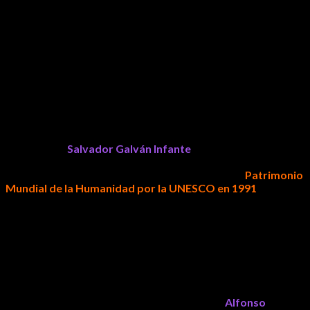
persona ni de una sola institución, sino de la suma de voluntades
entre sociedad civil, gobierno estatal, municipal y autoridades
federales.
Recordó que la recuperación del primer cuadro de la ciudad
requirió una amplia coordinación institucional y el respaldo de
diversos sectores sociales para concretar acciones que hoy
forman parte del paisaje cotidiano de Morelia.
Por su parte,
Salvador Galván Infante
señaló que el proceso
de ordenamiento urbano tuvo sus bases en los compromisos
adquiridos tras el nombramiento de Morelia como
Patrimonio
Mundial de la Humanidad por la UNESCO en 1991
, lo que
obligó a generar estrategias de conservación y recuperación de
espacios públicos.
Reconoció además la participación de especialistas y
ciudadanos que contribuyeron a construir consensos para llevar
adelante un proyecto que implicó importantes desafíos sociales
y administrativos.
Desde la perspectiva ciudadana y empresarial,
Alfonso