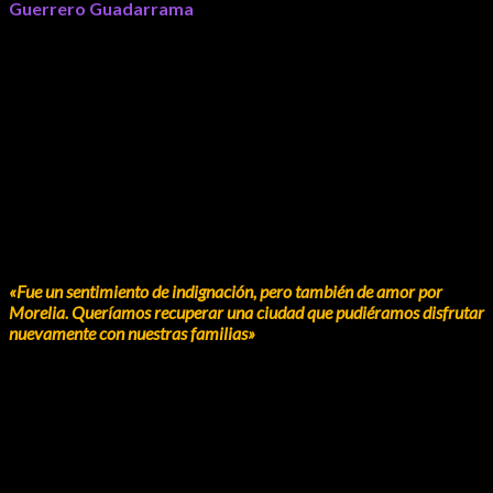
Guerrero Guadarrama
recordó las condiciones que
prevalecían en el Centro Histórico antes del rescate, donde la
saturación del comercio informal, la ocupación de plazas y
espacios públicos, así como diversas problemáticas urbanas,
limitaban la convivencia y el desarrollo económico de la zona.
Narró cómo un grupo de comerciantes y vecinos comenzó a
organizarse hace más de tres décadas para impulsar cambios
que permitieran devolver a la ciudadanía espacios
emblemáticos como la Plaza Valladolid, la Plaza San Francisco
y diversos portales del centro de la ciudad.
«Fue un sentimiento de indignación, pero también de amor por
Morelia. Queríamos recuperar una ciudad que pudiéramos disfrutar
nuevamente con nuestras familias»
, expresó.
Los participantes coincidieron en que el rescate del Centro
Histórico representó mucho más que una acción de
reordenamiento urbano, ya que implicó una transformación
profunda en la identidad, la movilidad, la actividad económica,
el turismo y la calidad de vida de la capital michoacana.