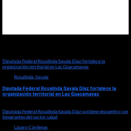
Diputada Rosalinda Savala
Diputada Federal Rosalinda Savala Díaz fortalece la
organización territorial en Las Guacamayas
Rosalinda_Savala
Diputada Federal Rosalinda Savala Díaz fortalece la
organización territorial en Las Guacamayas
2026-08-01
Diputada Federal Rosalinda Savala Díaz sostiene encuentro con
integrantes del sector salud
Lázaro Cárdenas