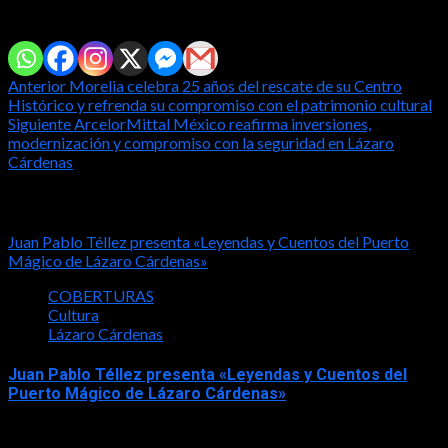
Comparte con tus amig@s!
Post
Anterior
Morelia celebra 25 años del rescate de su Centro
Histórico y refrenda su compromiso con el patrimonio cultural
navigation
Siguiente
ArcelorMittal México reafirma inversiones,
modernización y compromiso con la seguridad en Lázaro
Cárdenas
Notas relacionadas
Juan Pablo Téllez presenta «Leyendas y Cuentos del Puerto
Mágico de Lázaro Cárdenas»
COBERTURAS
Cultura
Lázaro Cárdenas
Juan Pablo Téllez presenta «Leyendas y Cuentos del
Puerto Mágico de Lázaro Cárdenas»
2026-08-04