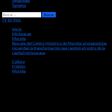
Seguridad
Turismo
Buscar:
TV En Vivo
Inicio
Michoacan
Morelia
Rescate del Centro Histórico de Morelia: protagonistas
recuerdan la transformación que cambió el rostro de la
capital michoacana
Cultura
Frishito
Morelia
Rescate del Centro Histórico de
Morelia: protagonistas recuerdan la
transformación que cambió el rostro de
la capital michoacana