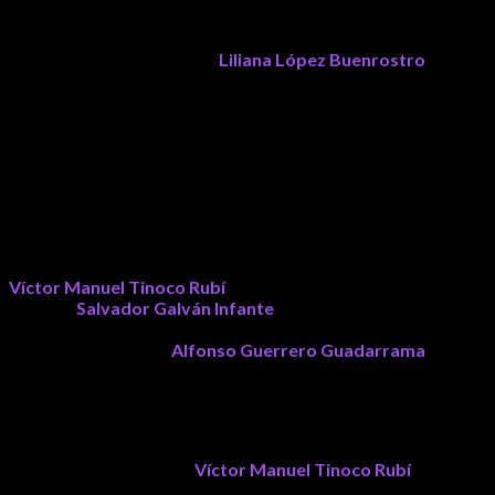
La conducción del evento y la moderación del panel estuvieron
a cargo de la comunicadora
Liliana López Buenrostro
, quien
demostró un destacado profesionalismo al guiar la
conversación entre los invitados, generando un diálogo
dinámico, ordenado y enriquecedor. Con una conducción
elegante y bien documentada, logró contextualizar cada
intervención y conducir las preguntas que permitieron conocer
detalles fundamentales sobre las decisiones, desafíos y
acuerdos que hicieron posible la transformación del Centro
Histórico de Morelia.
La mesa estuvo integrada por el exgobernador de Michoacán,
Víctor Manuel Tinoco Rubí
; el ex presidente municipal de
Morelia,
Salvador Galván Infante
; y el presidente de la
Asociación de Comerciantes y Vecinos del Centro Histórico de
Morelia (COVECHI),
Alfonso Guerrero Guadarrama
,
quienes compartieron experiencias, retos y decisiones que
marcaron aquella etapa histórica.
Durante su intervención,
Víctor Manuel Tinoco Rubí
destacó
que el rescate del Centro Histórico no fue resultado de una sola