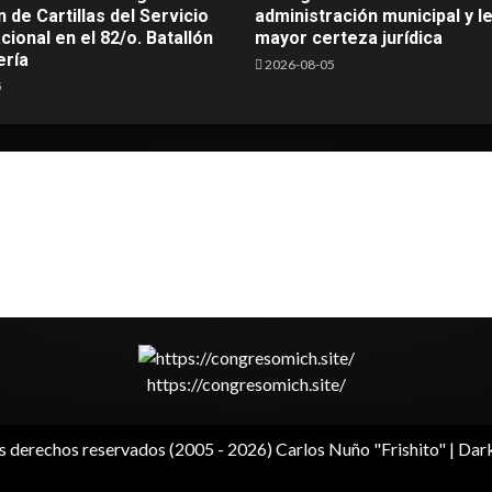
 de Cartillas del Servicio
administración municipal y l
acional en el 82/o. Batallón
mayor certeza jurídica
ería
2026-08-05
5
https://congresomich.site/
s derechos reservados (2005 - 2026) Carlos Nuño "Frishito"
|
Dar