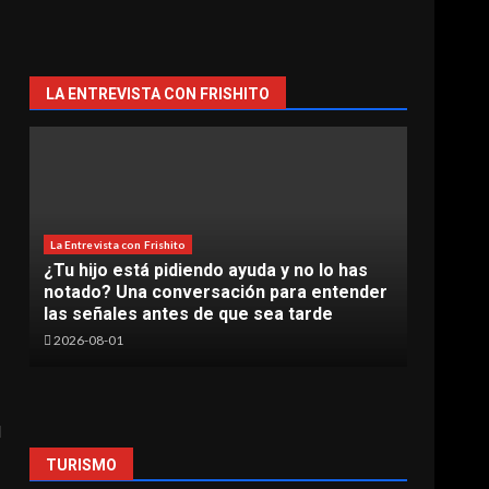
LA ENTREVISTA CON FRISHITO
La Entrevista con Frishito
¿Tu hijo está pidiendo ayuda y no lo has
La Entr
notado? Una conversación para entender
La In
las señales antes de que sea tarde
en e
2026-08-01
2026-
l
TURISMO