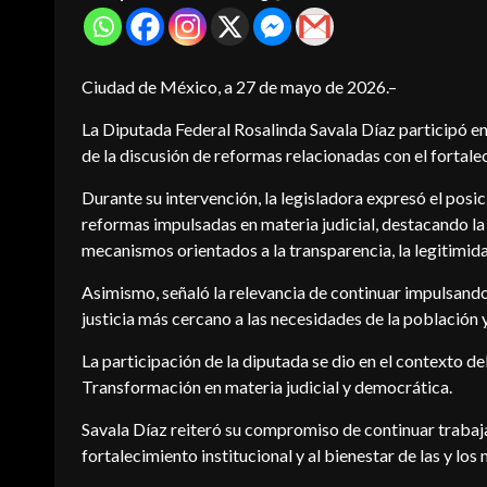
Ciudad de México, a 27 de mayo de 2026.–
La Diputada Federal Rosalinda Savala Díaz participó en
de la discusión de reformas relacionadas con el fortale
Durante su intervención, la legisladora expresó el po
reformas impulsadas en materia judicial, destacando la 
La Entrevista con Frishito
mecanismos orientados a la transparencia, la legitimida
«7 INFINITOS»: la ciencia ficción
37 años conquistando
latinoamericana que busca refle
Asimismo, señaló la relevancia de continuar impulsando
es y generaciones
sobre el futuro de la humanidad
justicia más cercano a las necesidades de la población
2026-08-01
La participación de la diputada se dio en el contexto d
Transformación en materia judicial y democrática.
Savala Díaz reiteró su compromiso de continuar trabaj
fortalecimiento institucional y al bienestar de las y los