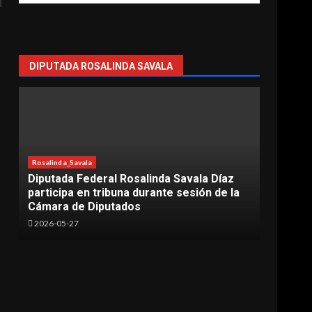
DIPUTADA ROSALINDA SAVALA
Rosalinda_Savala
Lázaro
Diputada Federal Rosalinda Savala Díaz
Más d
participa en tribuna durante sesión de la
carre
Cámara de Diputados
Cárd
2026-05-27
2026-