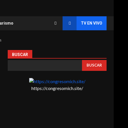
urismo
TV EN VIVO
s
BUSCAR
BUSCAR
https://congresomich.site/