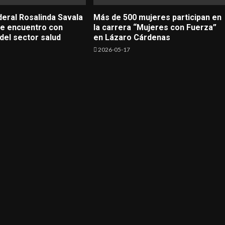
deral Rosalinda Savala
Más de 500 mujeres participan en
ne encuentro con
la carrera “Mujeres con Fuerza”
del sector salud
en Lázaro Cárdenas
2026-05-17
Lázaro Cárdenas
Rosalinda_Savala
la Díaz
Diputada Federal Rosalinda Savala Díaz
rial en
sostiene encuentro con integrantes del
sector salud
2026-07-30