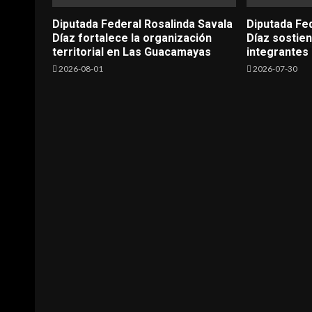
Diputada Federal Rosalinda Savala
Diputada Fe
Díaz fortalece la organización
Díaz sostie
territorial en Las Guacamayas
integrantes 
2026-08-01
2026-07-30
Savala
avala Díaz destaca
Rosalinda_Savala
en favor de
Diputada Federal Rosalinda Sava
da, mujeres y
fortalece la organización territo
Las Guacamayas
2026-08-01