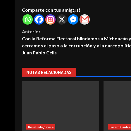
Comparte con tus amig@s!
Post
Anterior
Sectur_Mich
Turismo
Con la Reforma Electoral blindamos a Michoacán y
El tema oficial de la Danza de lo
navigation
cerramos el paso a la corrupción y a la narcopolític
 su promoción
Tlahualiles de Sahuayo cumple 
radores de Quebec
Juan Pablo Celis
año
2026-08-03
NOTAS RELACIONADAS
Rosalinda_Savala
Lázaro Cárden