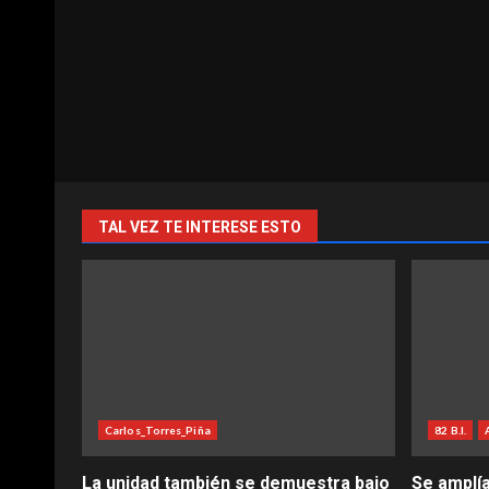
TAL VEZ TE INTERESE ESTO
Carlos_Torres_Piña
82 B.I.
La unidad también se demuestra bajo
Se amplía