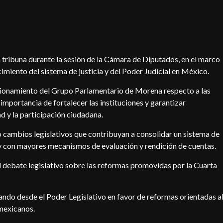
 tribuna durante la sesión de la Cámara de Diputados, en el marco
cimiento del sistema de justicia y del Poder Judicial en México.
sicionamiento del Grupo Parlamentario de Morena respecto a las
importancia de fortalecer las instituciones y garantizar
La Entrevista con Frishito
d y la participación ciudadana.
Grupo Vega: el talento familiar de
xionar
Petatlán que conquista escenarios con su
 cambios legislativos que contribuyan a consolidar un sistema de
música
 y con mayores mecanismos de evaluación y rendición de cuentas.
2026-08-01
el debate legislativo sobre las reformas promovidas por la Cuarta
ando desde el Poder Legislativo en favor de reformas orientadas a
 mexicanos.