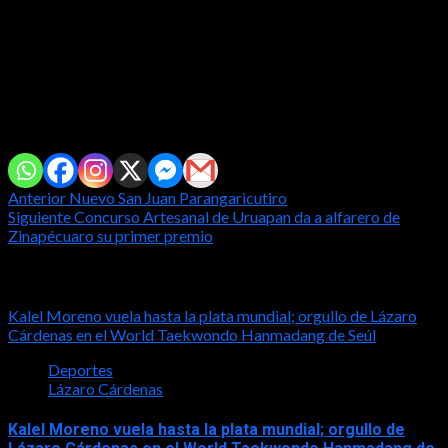
la que han pasado importantes aristas por su Cartelera; y los
cuales seguirán hasta el próximo 07 de abril y en donde el grupo
Los Tucanes de Tijuana estarán deleitando la ceremonia de
clausura.
Comparte con tus amig@s!
Post
Anterior
Nuevo San Juan Parangaricutiro
Siguiente
Concurso Artesanal de Uruapan da a alfarero de
navigation
Zinapécuaro su primer premio
Notas relacionadas
Kalel Moreno vuela hasta la plata mundial; orgullo de Lázaro
Cárdenas en el World Taekwondo Hanmadang de Seúl
Deportes
Lázaro Cárdenas
Kalel Moreno vuela hasta la plata mundial; orgullo de