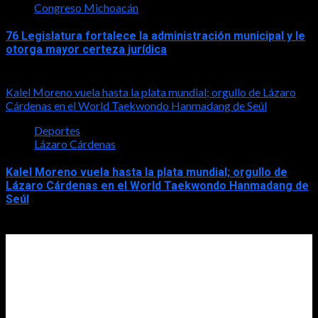
Congreso Michoacán
76 Legislatura fortalece la administración municipal y le
otorga mayor certeza jurídica
2026-08-05
Kalel Moreno vuela hasta la plata mundial; orgullo de Lázaro
Cárdenas en el World Taekwondo Hanmadang de Seúl
Deportes
Lázaro Cárdenas
Kalel Moreno vuela hasta la plata mundial; orgullo de
Lázaro Cárdenas en el World Taekwondo Hanmadang de
Seúl
2026-08-05