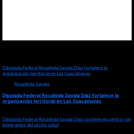
Diputada Rosalinda Savala
Diputada Federal Rosalinda Savala Díaz fortalece la
organización territorial en Las Guacamayas
Rosalinda_Savala
Diputada Federal Rosalinda Savala Díaz fortalece la
organización territorial en Las Guacamayas
2026-08-01
Diputada Federal Rosalinda Savala Díaz sostiene encuentro con
integrantes del sector salud