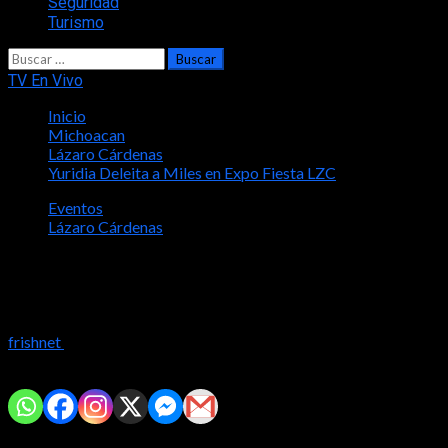
Seguridad
Turismo
Buscar:
TV En Vivo
Inicio
Michoacan
Lázaro Cárdenas
Yuridia Deleita a Miles en Expo Fiesta LZC
Eventos
Lázaro Cárdenas
Yuridia Deleita a Miles en Expo Fiesta
LZC
frishnet
2024-03-31
Comparte con tus amig@s!