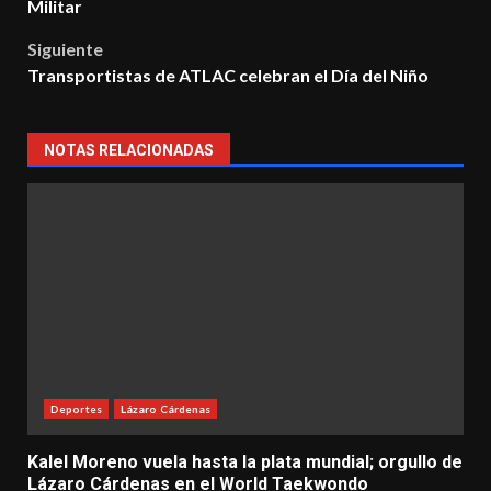
navigation
Militar
Siguiente
Transportistas de ATLAC celebran el Día del Niño
NOTAS RELACIONADAS
Deportes
Lázaro Cárdenas
Kalel Moreno vuela hasta la plata mundial; orgullo de
Lázaro Cárdenas en el World Taekwondo