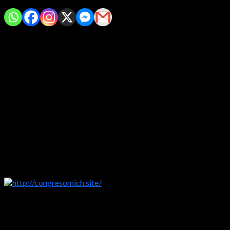
Comparte con tus amig@s!
Morelia, Michoacán
.- Con un total de 20 sesiones durante el
Primer Período Ordinario de Sesiones del Segundo Año
Legislativo, la diputada Giulianna Bugarini Torres, presidenta de
la Mesa Directiva del Congreso del Estado, lo calificó dicho
periodo como productivo y significativo ante poniendo siempre
el interés de mejorar la calidad de vida de las y los michoacanos.
Cabe señalar, que el primer periodo ordinario de sesiones inició
el 15 de septiembre y concluyó el 17 de diciembre se
desahogaron temas en rubros como salud, justicia, educación,
medio ambiente, derechos humanos, entre otros tópicos
tratados en las diferentes iniciativas presentadas por las y los
integrantes de la 76 Legislatura.
http://congresomich.site/
En este sentido, la diputada Bugarinni Torres reconoció el
esfuerzo y compromiso de sus homólogos durante estos meses
de trabajo en los cuales, entre otras cuestiones, se fortaleció al