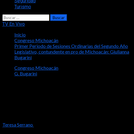
Seguridad
Turismo
Buscar:
TV En Vivo
Inicio
Congreso Michoacán
Primer Periodo de Sesiones Ordinarias del Segundo Año
Legislativo, contundente en pro de Michoacán: Giulianna
Bugarini
Congreso Michoacán
G. Bugarini
Primer Periodo de Sesiones Ordinarias
del Segundo Año Legislativo,
contundente en pro de Michoacán:
Giulianna Bugarini
Teresa Serrano
2025-12-30