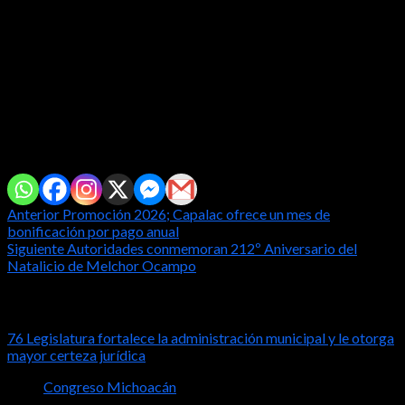
sostenibilidad de las fianzas estatales.
Finalmente, la legisladora refrendó su compromiso para
continuar trabajando en el segundo periodo de sesiones
ordinarias que inicia en el mes de febrero, en fortalecer el
marco normativo en beneficio de un mejor Michoacán y sus
habitantes.
Comparte con tus amig@s!
Post
Anterior
Promoción 2026; Capalac ofrece un mes de
bonificación por pago anual
navigation
Siguiente
Autoridades conmemoran 212º Aniversario del
Natalicio de Melchor Ocampo
Notas relacionadas
76 Legislatura fortalece la administración municipal y le otorga
mayor certeza jurídica
Congreso Michoacán