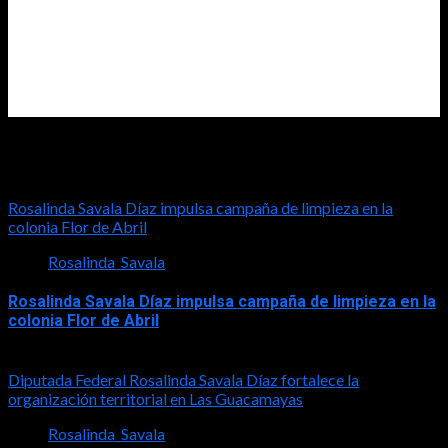
Diputada Rosalinda Savala
Rosalinda Savala Díaz impulsa campaña de limpieza en la
colonia Flor de Abril
Rosalinda_Savala
Rosalinda Savala Díaz impulsa campaña de limpieza en la
colonia Flor de Abril
2026-08-08
Diputada Federal Rosalinda Savala Díaz fortalece la
organización territorial en Las Guacamayas
Rosalinda_Savala