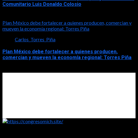
Comunitario Luis Donaldo Colosio
2026-08-08
Plan México debe fortalecer a quienes producen, comercian y
mueven la economía regional: Torres Piña
Carlos_Torres_Piña
Plan México debe fortalecer a quienes producen,
comercian y mueven la economía regional: Torres Piña
2026-08-08
https://congresomich.site/
Copyright © Todos los derechos reservados (2005 - 2026)