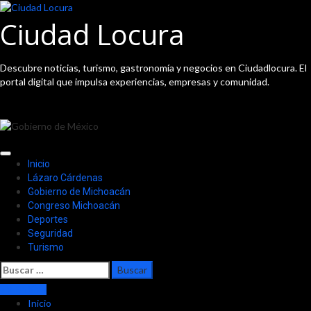
Saltar
al
Ciudad Locura
contenido
Descubre noticias, turismo, gastronomía y negocios en Ciudadlocura. El
portal digital que impulsa experiencias, empresas y comunidad.
Menú
Inicio
principal
Lázaro Cárdenas
Gobierno de Michoacán
Congreso Michoacán
Deportes
Seguridad
Turismo
Buscar:
TV En Vivo
Inicio