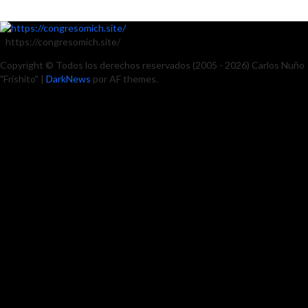
https://congresomich.site/
Copyright © Todos los derechos reservados (2005 - 2026) Carlos Nuño
"Frishito"
|
DarkNews
por AF themes.