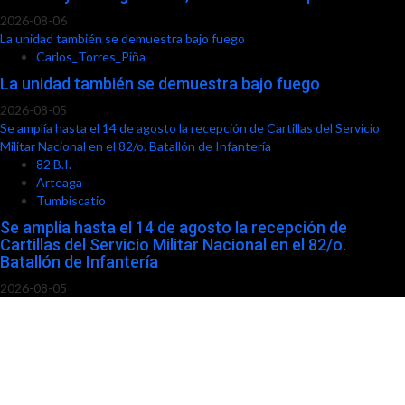
2026-08-06
La unidad también se demuestra bajo fuego
Carlos_Torres_Piña
La unidad también se demuestra bajo fuego
2026-08-05
Se amplía hasta el 14 de agosto la recepción de Cartillas del Servicio
Militar Nacional en el 82/o. Batallón de Infantería
82 B.I.
Arteaga
Tumbiscatio
Se amplía hasta el 14 de agosto la recepción de
Cartillas del Servicio Militar Nacional en el 82/o.
Batallón de Infantería
2026-08-05