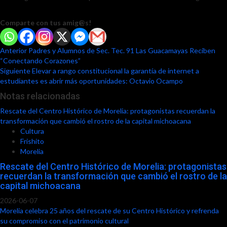
Comparte con tus amig@s!
Post
Anterior
Padres y Alumnos de Sec. Tec. 91 Las Guacamayas Reciben
“Conectando Corazones”
navigation
Siguiente
Elevar a rango constitucional la garantía de internet a
estudiantes es abrir más oportunidades: Octavio Ocampo
Notas relacionadas
Rescate del Centro Histórico de Morelia: protagonistas recuerdan la
transformación que cambió el rostro de la capital michoacana
Cultura
Frishito
Morelia
Rescate del Centro Histórico de Morelia: protagonistas
recuerdan la transformación que cambió el rostro de la
capital michoacana
2026-06-07
Morelia celebra 25 años del rescate de su Centro Histórico y refrenda
su compromiso con el patrimonio cultural