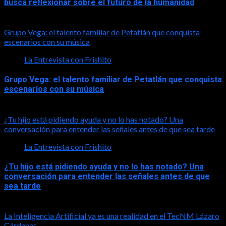
busca reflexionar sobre el futuro de la humanidad
2026-08-01
Grupo Vega: el talento familiar de Petatlán que conquista
escenarios con su música
La Entrevista con Frishito
Grupo Vega: el talento familiar de Petatlán que conquista
escenarios con su música
2026-08-01
¿Tu hijo está pidiendo ayuda y no lo has notado? Una
conversación para entender las señales antes de que sea tarde
La Entrevista con Frishito
¿Tu hijo está pidiendo ayuda y no lo has notado? Una
conversación para entender las señales antes de que
sea tarde
2026-08-01
La Inteligencia Artificial ya es una realidad en el TecNM Lázaro
Cárdenas