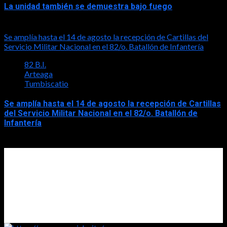
La unidad también se demuestra bajo fuego
2026-08-05
Se amplía hasta el 14 de agosto la recepción de Cartillas del
Servicio Militar Nacional en el 82/o. Batallón de Infantería
82 B.I.
Arteaga
Tumbiscatio
Se amplía hasta el 14 de agosto la recepción de Cartillas
del Servicio Militar Nacional en el 82/o. Batallón de
Infantería
2026-08-05