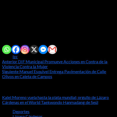
Por su parte, la Síndica Municipal, Liliana Magaña Cárdenas,
informó que todas las mujeres, independientemente de si
cuentan con afiliación al IMSS o al ISSSTE, pueden acudir al
módulo para realizarse la mastografía. La unidad móvil se
encuentra instalada sobre la calle Nicolás Bravo, frente al
Hotel Quinta Antigua.
Comparte con tus amig@s!
Tags:
lzc
Post
Anterior
DIF Municipal Promueve Acciones en Contra de la
Violencia Contra la Mujer
navigation
Siguiente
Manuel Esquivel Entrega Pavimentación de Calle
Olivos en Caleta de Campos
Notas relacionadas
Kalel Moreno vuela hasta la plata mundial; orgullo de Lázaro
Cárdenas en el World Taekwondo Hanmadang de Seúl
Deportes
Lázaro Cárdenas