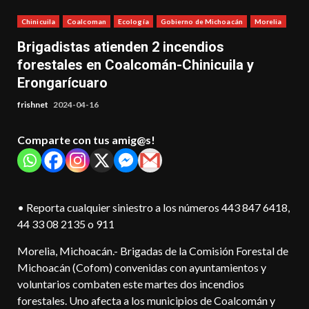
Chinicuila
Coalcoman
Ecología
Gobierno de Michoacán
Morelia
Brigadistas atienden 2 incendios
forestales en Coalcomán-Chinicuila y
Erongarícuaro
frishnet
2024-04-16
Comparte con tus amig@s!
• Reporta cualquier siniestro a los números 443 847 6418,
44 33 08 2135 o 911
Morelia, Michoacán.- Brigadas de la Comisión Forestal de
Michoacán (Cofom) convenidas con ayuntamientos y
voluntarios combaten este martes dos incendios
forestales. Uno afecta a los municipios de Coalcomán y