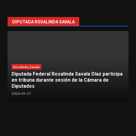
DIPUTADA ROSALINDA SAVALA
salinda Savala Díaz participa
Lázaro Cárdenas
Rosalinda_Sav
sesión de la Cámara de
Más de 500 mujeres par
“Mujeres con Fuerza” 
2026-05-17