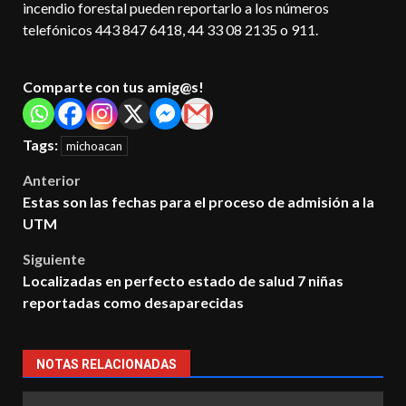
incendio forestal pueden reportarlo a los números
telefónicos 443 847 6418, 44 33 08 2135 o 911.
Comparte con tus amig@s!
Tags:
michoacan
Post
Anterior
Estas son las fechas para el proceso de admisión a la
navigation
UTM
Siguiente
Localizadas en perfecto estado de salud 7 niñas
reportadas como desaparecidas
NOTAS RELACIONADAS