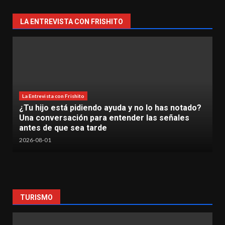
LA ENTREVISTA CON FRISHITO
o lo has notado?
La Entrevista con Frishito
 las señales
La Inteligencia Artificial ya es una re
TecNM Lázaro Cárdenas
2026-06-30
TURISMO