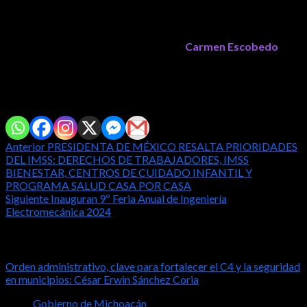
los días y hora disponibles y les llegará el comprobante a su
correo electrónico.
La subsecretaria de Educación Básica,
Carmen Escobedo
hizo
un llamado a la comunidad educativa para que aprovechen esta
opción que permite también transparentar los procesos.
Comparte con tus amig@s!
Post
Anterior
PRESIDENTA DE MÉXICO RESALTA PRIORIDADES
DEL IMSS: DERECHOS DE TRABAJADORES, IMSS
navigation
BIENESTAR, CENTROS DE CUIDADO INFANTIL Y
PROGRAMA SALUD CASA POR CASA
Siguiente
Inauguran 9º Feria Anual de Ingeniería
Electromecánica 2024
Notas relacionadas
Orden administrativo, clave para fortalecer el C4 y la seguridad
en municipios: César Erwin Sánchez Coria
Gobierno de Michoacán