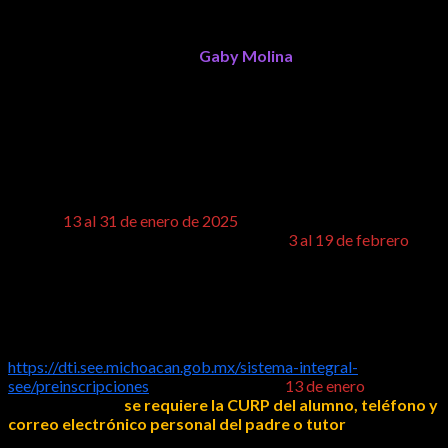
3 al 19 de febrero se entrega documentación
Como parte del Gobierno Digital, la Secretaría de Educación
del Estado (SEE), a cargo de
Gaby Molina
, agiliza el proceso de
preinscripciones a nivel preescolar, primaria y secundaria con la
generación de citas vía electrónica, para evitar las largas filas y
pernocta que madres y padres de familia hacían en busca de un
lugar en las escuelas.
El coordinador de Planeación de la SEE, Marco Téllez detalló
que, del
13 al 31 de enero de 2025
, padres y madres de familia
podrán sacar cita vía digital para que, del
3 al 19 de febrero
acudan al plantel elegido para hacer la entrega de documentos
y concluir el proceso, de acuerdo con la fecha y hora asignada.
El trámite será a través de la página
https://dti.see.michoacan.gob.mx/sistema-integral-
see/preinscripciones
, que se habilitará el
13 de enero
; para
sacar la cita solo
se requiere la CURP del alumno, teléfono y
correo electrónico personal del padre o tutor
. Al ingresar
la información adicional requerida se generará la cita conforme