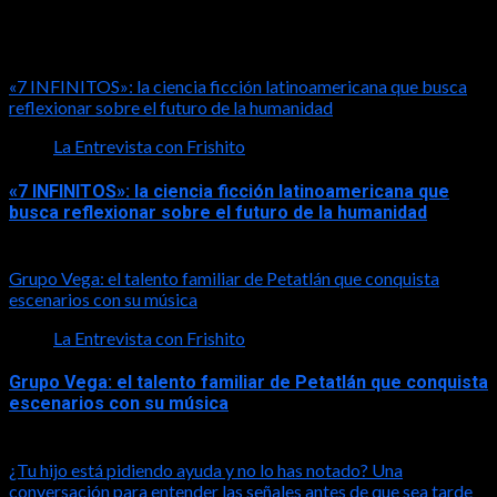
LA ENTREVISTA CON FRISHITO
«7 INFINITOS»: la ciencia ficción latinoamericana que busca
reflexionar sobre el futuro de la humanidad
La Entrevista con Frishito
«7 INFINITOS»: la ciencia ficción latinoamericana que
busca reflexionar sobre el futuro de la humanidad
2026-08-01
Grupo Vega: el talento familiar de Petatlán que conquista
escenarios con su música
La Entrevista con Frishito
Grupo Vega: el talento familiar de Petatlán que conquista
escenarios con su música
2026-08-01
¿Tu hijo está pidiendo ayuda y no lo has notado? Una
conversación para entender las señales antes de que sea tarde