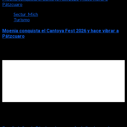
Pátzcuaro
Sectur_Mich
Turismo
Moenia conquista el Cantoya Fest 2026 y hace vibrar a
Pátzcuaro
2026-08-03
Diputada Rosalinda Savala