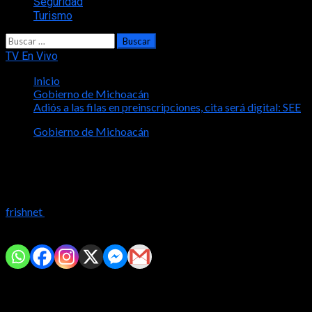
Seguridad
Turismo
Buscar:
TV En Vivo
Inicio
Gobierno de Michoacán
Adiós a las filas en preinscripciones, cita será digital: SEE
Gobierno de Michoacán
Adiós a las filas en preinscripciones,
cita será digital: SEE
frishnet
2024-12-13
Comparte con tus amig@s!
• La plataforma abre del 13 al 31 de enero para sacar cita y del