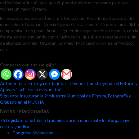
del legislador, luchó igual que él, por el pueblo michoacano para que
tuviera un mejor Estado.
Es así que, después de tomar protesta como Presidente Sustituta del
municipio de Uruapan, Grecia Quiroz García, manifestó que asumía dicho
compromiso “con pasos firmes, siguiendo los pasos de su esposo, con la
frente en alto siguiendo con la lucha social que él encabezaba con el fin
de alcanzar un mejor Uruapan, un mejor Michoacán y un mejor México”,
dijo.
Comparte con tus amig@s!
Post
Anterior
Inicia Entrega de Tarjetas “Jóvenes Construyendo el Futuro” y
Apoyos “La Escuela es Nuestra”
navigation
Siguiente
Inauguran la 2ª Muestra Municipal de Pintura, Fotografía y
Grabado en el MUCHA
Notas relacionadas
76 Legislatura fortalece la administración municipal y le otorga mayor
certeza jurídica
Congreso Michoacán