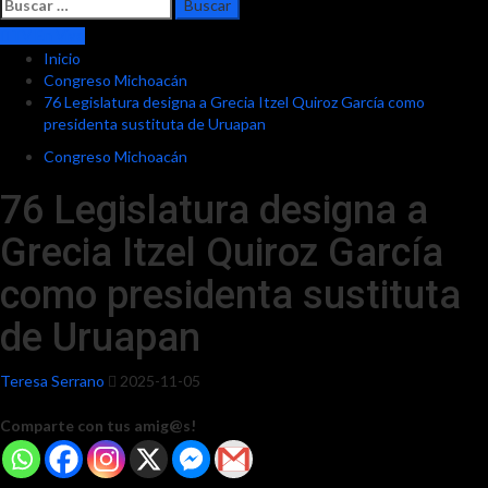
Buscar:
TV En Vivo
Inicio
Congreso Michoacán
76 Legislatura designa a Grecia Itzel Quiroz García como
presidenta sustituta de Uruapan
Congreso Michoacán
76 Legislatura designa a
Grecia Itzel Quiroz García
como presidenta sustituta
de Uruapan
Teresa Serrano
2025-11-05
Comparte con tus amig@s!