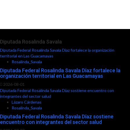
Diputada Rosalinda Savala
Diputada Federal Rosalinda Savala Díaz fortalece la organización
territorial en Las Guacamayas
Rosalinda_Savala
Diputada Federal Rosalinda Savala Díaz fortalece la
organización territorial en Las Guacamayas
2026-08-01
Diputada Federal Rosalinda Savala Díaz sostiene encuentro con
integrantes del sector salud
Lázaro Cárdenas
Rosalinda_Savala
Diputada Federal Rosalinda Savala Díaz sostiene
encuentro con integrantes del sector salud