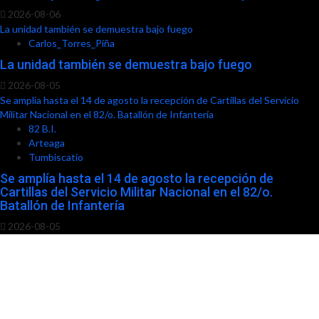
2026-08-06
La unidad también se demuestra bajo fuego
Carlos_Torres_Piña
La unidad también se demuestra bajo fuego
2026-08-05
Se amplía hasta el 14 de agosto la recepción de Cartillas del Servicio
Militar Nacional en el 82/o. Batallón de Infantería
82 B.I.
Arteaga
Tumbiscatio
Se amplía hasta el 14 de agosto la recepción de
Cartillas del Servicio Militar Nacional en el 82/o.
Batallón de Infantería
2026-08-05