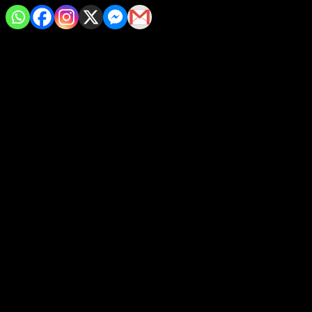
•
En la capital del estado se pudo apreciar a un 81 % de su totalidad
Morelia, Michoacán.-
Más de 6 mil personas disfrutaron este
lunes del histórico eclipse solar en el Planetario de Morelia, una
de las tres sedes que se habilitaron en la capital michoacana por
parte del Comité Local de Eclipses Michoacán, para apreciarlo
de forma segura.
Desde las 10:52 horas, las y los asistentes pudieron observar de
forma gratuita en telescopios y lentes especiales este
fenómeno astronómico que en México no se repetía desde julio
de 1991 y que no se presentará hasta marzo de 2052.
En la capital del estado se pudo apreciar a un 81 por ciento de
su totalidad, pero en ciudades como Mazatlán, Sinaloa, se
oscureció por completo, estás imágenes pudieron observarse
en las transmisiones en vivo que se prepararon para el público
moreliano.
Las más de 6 mil personas quedaron maravilladas cuando el