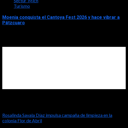
Sectur_Mich
Turismo
Moenia conquista el Cantoya Fest 2026 y hace vibrar a
Pátzcuaro
2026-08-03
Diputada Rosalinda Savala
Rosalinda Savala Díaz impulsa campaña de limpieza en la
colonia Flor de Abril