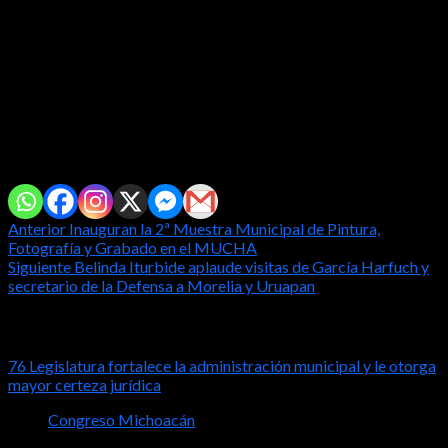
que no admite demora”, expresó la legisladora.
La presidenta del Congreso enfatizó que la paz no se decreta, se
construye con hechos, con diálogo y con unidad, y refrendó la
disposición del Poder Legislativo de acompañar con
responsabilidad y sensibilidad social las acciones del Gobierno
de México para transformar la realidad de Michoacán.
Comparte con tus amig@s!
Post
Anterior
Inauguran la 2ª Muestra Municipal de Pintura,
Fotografía y Grabado en el MUCHA
navigation
Siguiente
Belinda Iturbide aplaude visitas de García Harfuch y
secretario de la Defensa a Morelia y Uruapan
Notas relacionadas
76 Legislatura fortalece la administración municipal y le otorga
mayor certeza jurídica
Congreso Michoacán