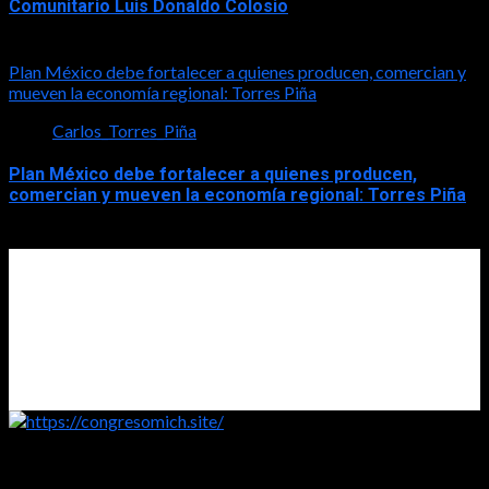
Comunitario Luis Donaldo Colosio
2026-08-08
Plan México debe fortalecer a quienes producen, comercian y
mueven la economía regional: Torres Piña
Carlos_Torres_Piña
Plan México debe fortalecer a quienes producen,
comercian y mueven la economía regional: Torres Piña
2026-08-08
https://congresomich.site/
Copyright © Todos los derechos reservados (2005 - 2026)