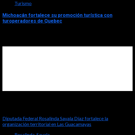
Turismo
Michoacán fortalece su promoción turística con
turoperadores de Quebec
2026-07-31
Diputada Rosalinda Savala
Diputada Federal Rosalinda Savala Díaz fortalece la
organización territorial en Las Guacamayas
Rosalinda_Savala