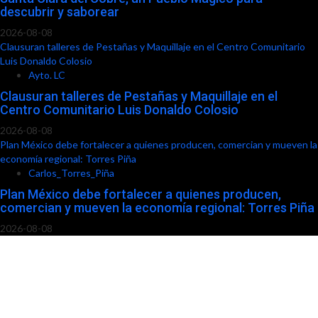
descubrir y saborear
2026-08-08
Clausuran talleres de Pestañas y Maquillaje en el Centro Comunitario
Luis Donaldo Colosio
Ayto. LC
Clausuran talleres de Pestañas y Maquillaje en el
Centro Comunitario Luis Donaldo Colosio
2026-08-08
Plan México debe fortalecer a quienes producen, comercian y mueven la
economía regional: Torres Piña
Carlos_Torres_Piña
Plan México debe fortalecer a quienes producen,
comercian y mueven la economía regional: Torres Piña
2026-08-08