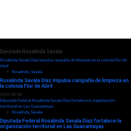
Diputada Rosalinda Savala
Rosalinda Savala Díaz impulsa campaña de limpieza en la colonia Flor de
Abril
Rosalinda_Savala
Rosalinda Savala Díaz impulsa campaña de limpieza en
la colonia Flor de Abril
2026-08-08
Diputada Federal Rosalinda Savala Díaz fortalece la organización
territorial en Las Guacamayas
Rosalinda_Savala
Diputada Federal Rosalinda Savala Díaz fortalece la
organización territorial en Las Guacamayas