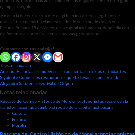
conflictos, tanto en las aulas como en sus hogares; ven en él un gran
ejemplo a seguir.
«Yo amo la docencia, creo que elegí bien mi carrera, elegí bien ser
normalista», compartió el maestro, desde su salón de clases en la
Escuela Primaria 18 de Marzo, de la capital michoacana, donde día con
día fomenta el aprendizaje en las nuevas generaciones.
Comparte con tus amig@s!
Tags:
michoacan
Post
Anterior
Escuelas promueven la salud mental entre los estudiantes
Siguiente
Conoce los restaurantes que te llevan al concierto de
navigation
Alejandro Sanz en el Festival de Origen
Notas relacionadas
Rescate del Centro Histórico de Morelia: protagonistas recuerdan la
transformación que cambió el rostro de la capital michoacana
Cultura
Frishito
Morelia
Rescate del Centro Histórico de Morelia: protagonistas