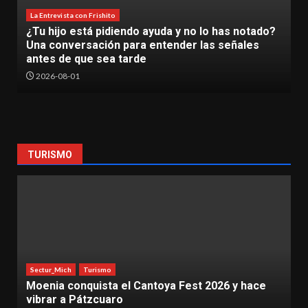
tado?
La Entrevista con Frishito
s
La Inteligencia Artificial ya es una realidad en el
TecNM Lázaro Cárdenas
2026-06-30
TURISMO
Sectur_Mich
Turismo
 y hace
Impulsa Sectur catálogo nacional de locac
para atraer producciones audiovisuales