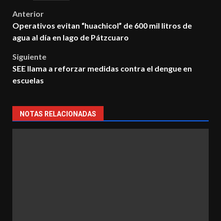
Post
Anterior
Operativos evitan “huachicol” de 600 mil litros de
navigation
agua al día en lago de Pátzcuaro
Siguiente
SEE llama a reforzar medidas contra el dengue en
escuelas
NOTAS RELACIONADAS