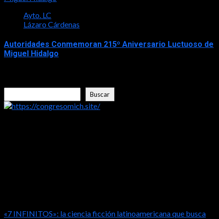
Ayto. LC
Lázaro Cárdenas
Autoridades Conmemoran 215º Aniversario Luctuoso de
Miguel Hidalgo
2026-07-30
Buscar
Buscar
https://congresomich.site/
LA ENTREVISTA CON FRISHITO
«7 INFINITOS»: la ciencia ficción latinoamericana que busca