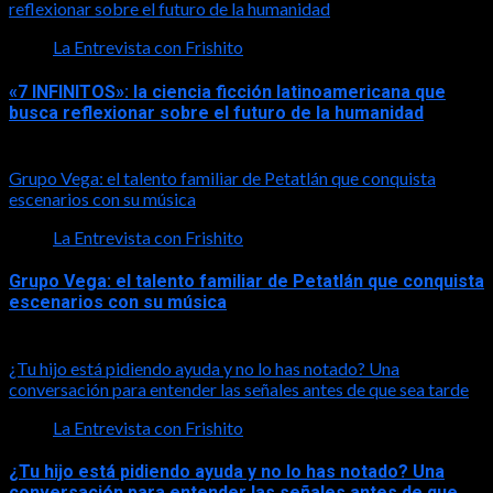
reflexionar sobre el futuro de la humanidad
La Entrevista con Frishito
«7 INFINITOS»: la ciencia ficción latinoamericana que
busca reflexionar sobre el futuro de la humanidad
2026-08-01
Grupo Vega: el talento familiar de Petatlán que conquista
escenarios con su música
La Entrevista con Frishito
Grupo Vega: el talento familiar de Petatlán que conquista
escenarios con su música
2026-08-01
¿Tu hijo está pidiendo ayuda y no lo has notado? Una
conversación para entender las señales antes de que sea tarde
La Entrevista con Frishito
¿Tu hijo está pidiendo ayuda y no lo has notado? Una
conversación para entender las señales antes de que