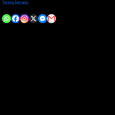
Teresa Serrano
2024-05-21
Comparte con tus amig@s!
•
Participaron de 14 escuelas especializadas de diversos municipios
del estado
Morelia, Michoacán.-
Con el compromiso de continuar el
fortalecimiento de la inclusión y la educación especial, la
secretaria de Educación, Gabriela Molina Aguilar inauguró el
foro Retos en la atención a niñas y niños con trastorno del
espectro autista, en el que casi 300 docentes de centros
educativos especializados en el estado, fortalecen y actualizan
sus conocimientos y experiencias.
Ante los docentes, provenientes de Lázaro Cárdenas,
Apatzingán, Parácuaro, Hidalgo, Paracho, Zacapu, Uruapan,
Huetamo y Morelia, la titular de educación refirió que gracias al
compromiso de las y los docentes, hoy la formación continua en
temas de inclusión y atención a niños y niñas con discapacidad
es robusta e innovadora.