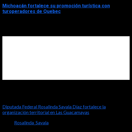
Michoacán fortalece su promoción turística con
turoperadores de Quebec
2026-07-31
Diputada Rosalinda Savala
Diputada Federal Rosalinda Savala Díaz fortalece la
organización territorial en Las Guacamayas
Rosalinda_Savala