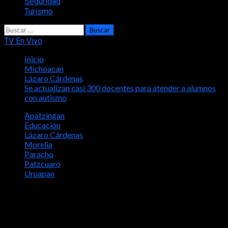
Seguridad
Turismo
Buscar:
TV En Vivo
Inicio
Michoacan
Lázaro Cárdenas
Se actualizan casi 300 docentes para atender a alumnos
con autismo
Apatzingan
Educación
Lázaro Cárdenas
Morelia
Paracho
Patzcuaro
Uruapan
Se actualizan casi 300 docentes para
atender a alumnos con autismo