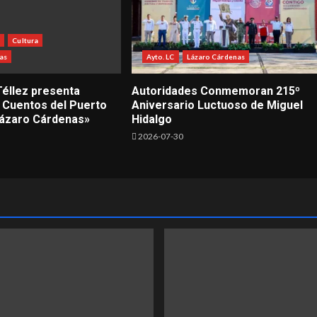
S
Cultura
as
Ayto. LC
Lázaro Cárdenas
Téllez presenta
Autoridades Conmemoran 215º
 Cuentos del Puerto
Aniversario Luctuoso de Miguel
ázaro Cárdenas»
Hidalgo
2026-07-30