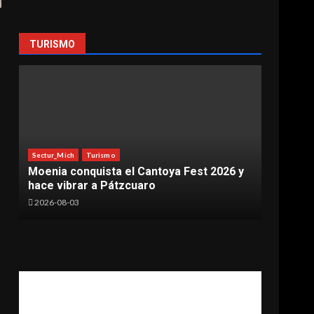
TURISMO
Sectur
Sectur_Mich
Turismo
Impul
Moenia conquista el Cantoya Fest 2026 y
locac
hace vibrar a Pátzcuaro
audio
2026-08-03
2026-