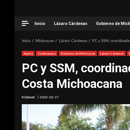
Inicio
Lázaro Cárdenas
Gobierno de Mic
Inicio
Michoacan
Lázaro Cárdenas
PC y SSM, coordinadas
Aquila
Coahuayana
Gobierno de Michoacán
Lázaro Cárdenas
PC y SSM, coordinad
Costa Michoacana
frishnet
2024-03-27