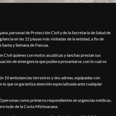
na, personal de Protección Civil y de la Secretaría de Salud de
ancia en las 12 playas más visitadas de la entidad, a fin de
a Santa y Semana de Pascua.
ón Civil quienes con motos acuáticas y lanchas prestan sus
s
Sectur_Mich
Turismo
tuación de emergencia que pudiera presentarse, con lo cual se
su primer
País de la Monarca ofrece naturaleza y
aventura este verano
2026-08-03
ión 10 ambulancias terrestres y dos aéreas, equipadas con
lo que se garantiza atención especializada ante cualquier
40 personas como primeros respondientes en urgencias médicas,
obre todo de la Costa Michoacana.