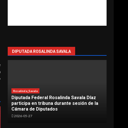
DIPUTADA ROSALINDA SAVALA
e
a
o
Rosalinda_Savala
Lázaro
Diputada Federal Rosalinda Savala Díaz
Más d
participa en tribuna durante sesión de la
carre
Cámara de Diputados
Cárd
2026-05-27
2026-