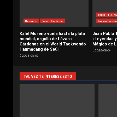
COBERTURA
Deportes
Lázaro Cárdenas
Lázaro Cárden
Kalel Moreno vuela hasta la plata
Juan Pablo 
mundial; orgullo de Lázaro
«Leyendas y
Cárdenas en el World Taekwondo
Mágico de L
Hanmadang de Seúl
2026-08-04
2026-08-05
TAL VEZ TE INTERESE ESTO