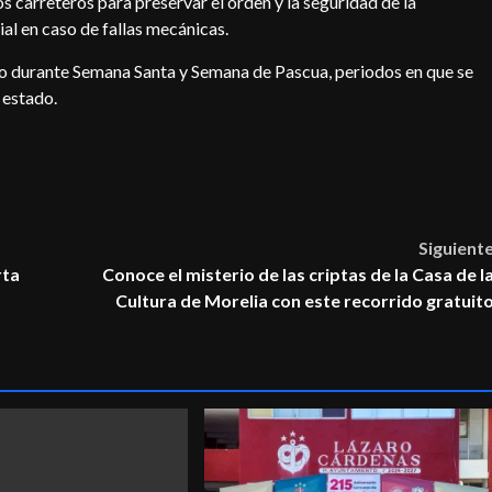
s carreteros para preservar el orden y la seguridad de la
ial en caso de fallas mecánicas.
bo durante Semana Santa y Semana de Pascua, periodos en que se
 estado.
Siguient
rta
Conoce el misterio de las criptas de la Casa de l
Cultura de Morelia con este recorrido gratuit
Lázaro Cárdenas
Rosalinda_Savala
la Díaz
Diputada Federal Rosalinda Savala Díaz
rial en
sostiene encuentro con integrantes del
sector salud
2026-07-30