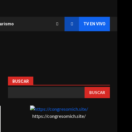
urismo
TV EN VIVO
BUSCAR
BUSCAR
https://congresomich.site/