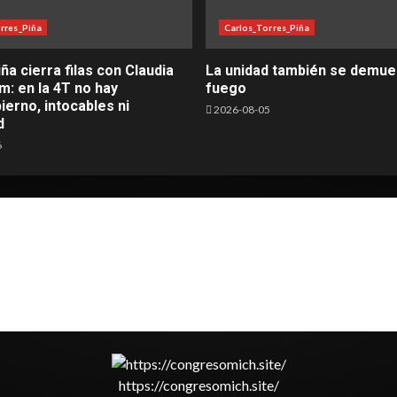
rres_Piña
Carlos_Torres_Piña
ña cierra filas con Claudia
La unidad también se demue
: en la 4T no hay
fuego
erno, intocables ni
2026-08-05
d
6
https://congresomich.site/