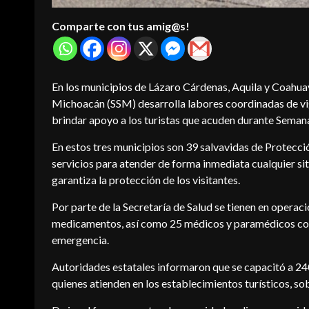
Comparte con tus amig@s!
En los municipios de Lázaro Cárdenas, Aquila y Coahuaya
Michoacán (SSM) desarrolla labores coordinadas de vigil
brindar apoyo a los turistas que acuden durante Seman
Sectur_Mich
Turismo
En estos tres municipios son 39 salvavidas de Protecci
El tema oficial de la Danza de lo
servicios para atender de forma inmediata cualquier si
 su promoción
Tlahualiles de Sahuayo cumple 
garantiza la protección de los visitantes.
radores de Quebec
año
2026-08-03
Por parte de la Secretaría de Salud se tienen en operac
medicamentos, así como 25 médicos y paramédicos con 
emergencia.
Autoridades estatales informaron que se capacitó a 2
quienes atienden en los establecimientos turísticos, s