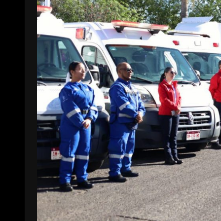
La Entrevista con Frishito
«7 INFINITOS»: la ciencia ficción
37 años conquistando
latinoamericana que busca refle
es y generaciones
sobre el futuro de la humanidad
2026-08-01