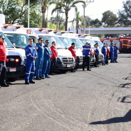
La Entrevista con Frishito
Grupo Vega: el talento familiar de
xionar
Petatlán que conquista escenarios con su
música
2026-08-01