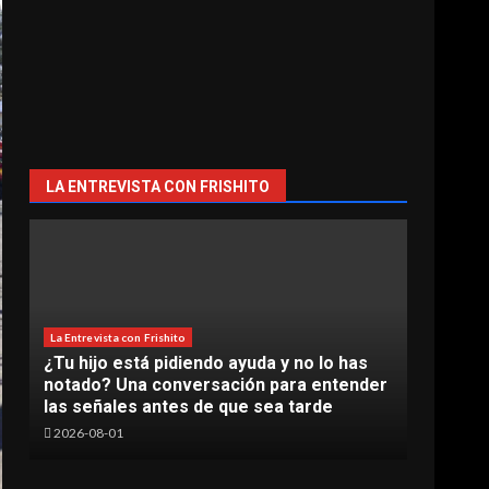
LA ENTREVISTA CON FRISHITO
La Entrevista con Frishito
¿Tu hijo está pidiendo ayuda y no lo has
La Entr
notado? Una conversación para entender
La In
las señales antes de que sea tarde
en e
2026-08-01
2026-