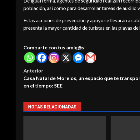
De igual forma, agentes de seguridad realizan recorrido
población, así como para desarrollar tareas de auxilio v
Estas acciones de prevención y apoyo se llevarán a ca
presenta la mayor cantidad de turistas en las playas del
Comparte con tus amig@s!
Post
Anterior
Casa Natal de Morelos, un espacio que te transpo
navigation
en el tiempo: SEE
Savala
avala Díaz destaca
Rosalinda_Savala
en favor de
Diputada Federal Rosalinda Sava
NOTAS RELACIONADAS
da, mujeres y
fortalece la organización territo
Las Guacamayas
2026-08-01