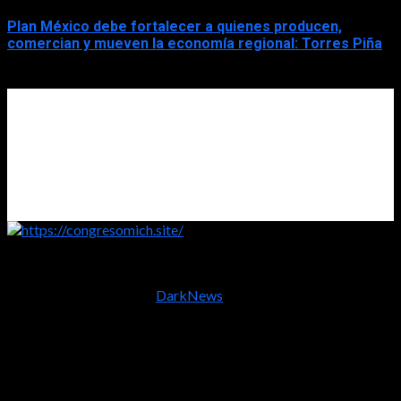
Plan México debe fortalecer a quienes producen,
comercian y mueven la economía regional: Torres Piña
2026-08-08
https://congresomich.site/
Copyright © Todos los derechos reservados (2005 - 2026)
Carlos Nuño "Frishito"
|
DarkNews
por AF themes.