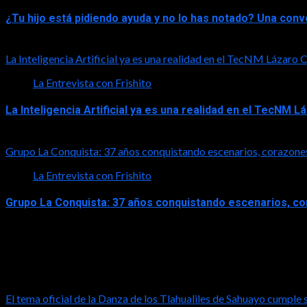
¿Tu hijo está pidiendo ayuda y no lo has notado? Una con
2026-08-01
La Inteligencia Artificial ya es una realidad en el TecNM Lázaro
La Entrevista con Frishito
La Inteligencia Artificial ya es una realidad en el TecNM 
2026-06-30
Grupo La Conquista: 37 años conquistando escenarios, corazone
La Entrevista con Frishito
Grupo La Conquista: 37 años conquistando escenarios, c
2026-06-26
Turismo
El tema oficial de la Danza de los Tlahualiles de Sahuayo cumple 