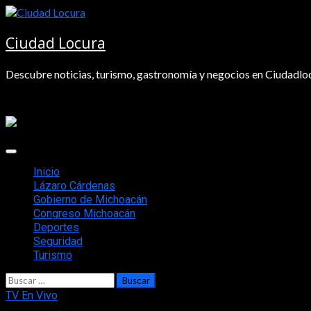
Saltar
al
contenido
Ciudad Locura
Descubre noticias, turismo, gastronomía y negocios en Ciudadloc
Menú
principal
Inicio
Lázaro Cárdenas
Gobierno de Michoacán
Congreso Michoacán
Deportes
Seguridad
Turismo
Buscar:
TV En Vivo