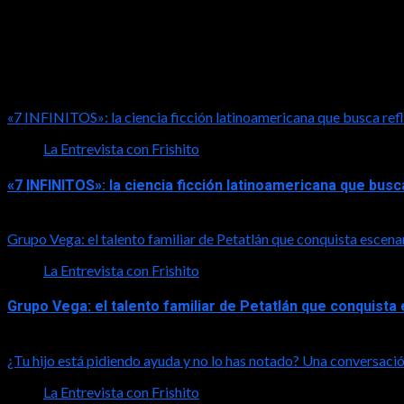
LA ENTREVISTA CON FRISHITO
«7 INFINITOS»: la ciencia ficción latinoamericana que busca refl
La Entrevista con Frishito
«7 INFINITOS»: la ciencia ficción latinoamericana que busc
2026-08-01
Grupo Vega: el talento familiar de Petatlán que conquista escena
La Entrevista con Frishito
Grupo Vega: el talento familiar de Petatlán que conquist
2026-08-01
¿Tu hijo está pidiendo ayuda y no lo has notado? Una conversació
La Entrevista con Frishito