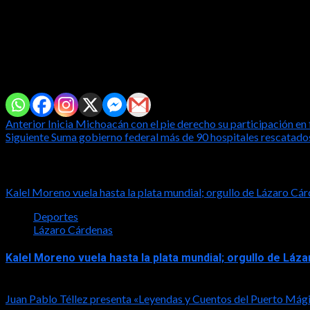
Asimismo, Yuri Navarro enfatizo en que la juventud es el sector q
de diversas disciplinas, y las que existen les hace falta mucho m
Por ello, agregó que es importante votar por un cambio este 2 de 
Comparte con tus amig@s!
Post
Anterior
Inicia Michoacán con el pie derecho su participación en
Siguiente
Suma gobierno federal más de 90 hospitales rescatados
navigation
Notas relacionadas
Kalel Moreno vuela hasta la plata mundial; orgullo de Lázaro 
Deportes
Lázaro Cárdenas
Kalel Moreno vuela hasta la plata mundial; orgullo de L
2026-08-05
Juan Pablo Téllez presenta «Leyendas y Cuentos del Puerto Mág