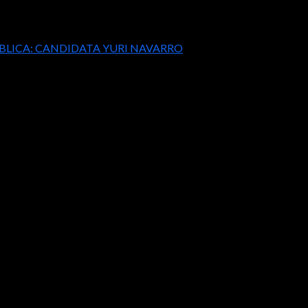
ÚBLICA: CANDIDATA YURI NAVARRO
A LA SALUD PÚBLICA: CANDIDATA YURI
as enfermedades entre la población, por ello es importante el apo
uipo, para abreviar, las y los deportistas son ciudadanos ejemplares
 que ella apoya el deporte, por ello, cuando sea legisladora reali
revención de enfermedades y que la gente sepa el valor de hacer de