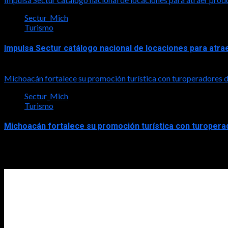
Sectur_Mich
Turismo
Impulsa Sectur catálogo nacional de locaciones para atra
2026-07-31
Michoacán fortalece su promoción turística con turoperadores
Sectur_Mich
Turismo
Michoacán fortalece su promoción turística con turoper
2026-07-31