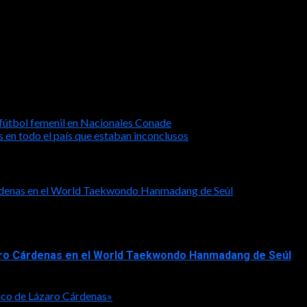
ue principalmente llena las canchas deportivas y que en algunas co
antenimiento, por lo que hará las gestiones necesarias para que se 
junio y contribuir al desarrollo de nuestras colonias y comunidade
 fútbol femenil en Nacionales Conade
 en todo el país que estaban inconclusos
Cárdenas en el World Taekwondo Hanmadang de Seúl
ázaro Cárdenas en el World Taekwondo Hanmadang de Seúl
ico de Lázaro Cárdenas»