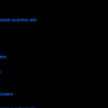
 cumple su primer año
rano
o
tzcuaro
ucciones audiovisuales