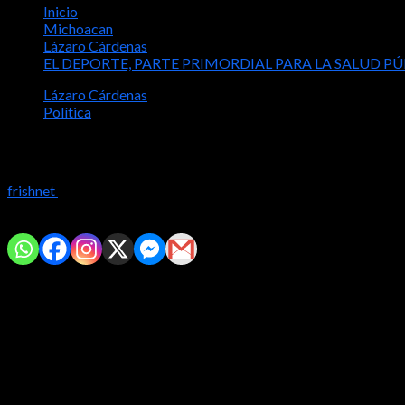
Inicio
Michoacan
Lázaro Cárdenas
EL DEPORTE, PARTE PRIMORDIAL PARA LA SALUD P
Lázaro Cárdenas
Política
EL DEPORTE, PARTE PRIMORDIAL PAR
frishnet
2024-05-21
Comparte con tus amig@s!
Lázaro Cárdenas, 21 de mayo de 2024.- El estrés desencadena vari
niveles de estrés, promueve la sana competencia, el trabajo en eq
PAN-PRD a la diputación federal del Distrito 1 Lázaro Cárdenas.
La candidata visitó canchas de fútbol en el puerto para compartir
municipios del Distrito 1, puesto que es importante acciones de p