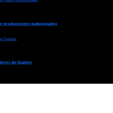
er producciones audiovisuales
 de Quebec
adores de Quebec