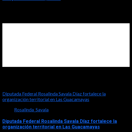
2026-07-31
Diputada Rosalinda Savala
Diputada Federal Rosalinda Savala Díaz fortalece la
organización territorial en Las Guacamayas
Rosalinda_Savala
Diputada Federal Rosalinda Savala Díaz fortalece la
organización territorial en Las Guacamayas