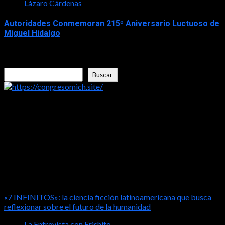
Lázaro Cárdenas
Autoridades Conmemoran 215º Aniversario Luctuoso de
Miguel Hidalgo
2026-07-30
Buscar
Buscar
https://congresomich.site/
LA ENTREVISTA CON FRISHITO
«7 INFINITOS»: la ciencia ficción latinoamericana que busca
reflexionar sobre el futuro de la humanidad
La Entrevista con Frishito