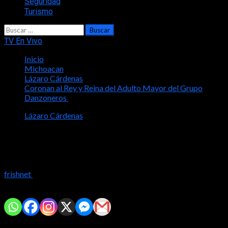
Seguridad
Turismo
Buscar:
TV En Vivo
Inicio
Michoacan
Lázaro Cárdenas
Coronan al Rey y Reina del Adulto Mayor del Grupo
Danzoneros
Lázaro Cárdenas
Coronan al Rey y Reina del Adulto
Mayor del Grupo Danzoneros
frishnet
2023-08-06
Comparte con tus amig@s!