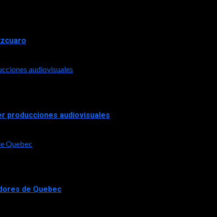
tzcuaro
ucciones audiovisuales
er producciones audiovisuales
 de Quebec
adores de Quebec