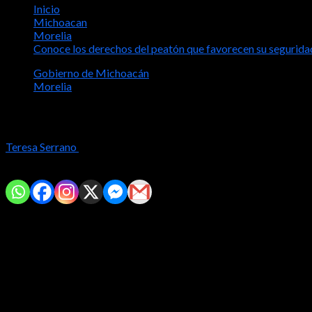
Inicio
Michoacan
Morelia
Conoce los derechos del peatón que favorecen su seguridad
Gobierno de Michoacán
Morelia
Conoce los derechos del peatón que fav
Teresa Serrano
2024-04-11
Comparte con tus amig@s!
•
Se plasman en la Ley de Movilidad
Morelia, Michoacán.-
En Michoacán, primero el peatón, por ello es 
plasman en la Ley de Movilidad y Seguridad Vial, donde preponder