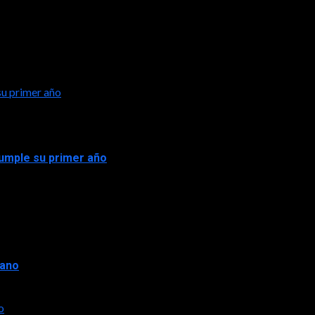
su primer año
 cumple su primer año
rano
o