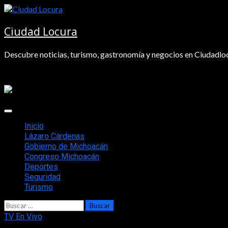
Saltar
al
contenido
Ciudad Locura
Descubre noticias, turismo, gastronomía y negocios en Ciudadloc
Menú
principal
Inicio
Lázaro Cárdenas
Gobierno de Michoacán
Congreso Michoacán
Deportes
Seguridad
Turismo
Buscar:
TV En Vivo