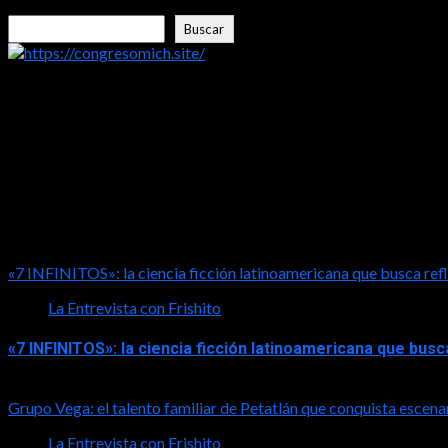
Buscar
Buscar
https://congresomich.site/
LA ENTREVISTA CON FRISHITO
«7 INFINITOS»: la ciencia ficción latinoamericana que busca refl
La Entrevista con Frishito
«7 INFINITOS»: la ciencia ficción latinoamericana que busc
2026-08-01
Grupo Vega: el talento familiar de Petatlán que conquista escena
La Entrevista con Frishito