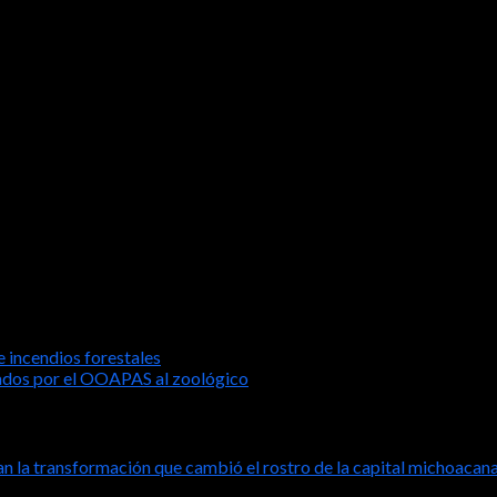
ra: personas peatonas y con discapacidad y movilidad limitada; cicl
stadoras de servicios de transporte de carga y distribución de bie
ehículos en todos los cruceros o zonas de paso peatonales, con la
de las zonas urbanas con pasos accesibles, continuos y seguros, sin
ersonas que cuentan con vehículos motorizados y de esta manera, to
personas peatonas y evitar cualquier tipo de siniestro que pueda vu
 incendios forestales
nados por el OOAPAS al zoológico
n la transformación que cambió el rostro de la capital michoacan