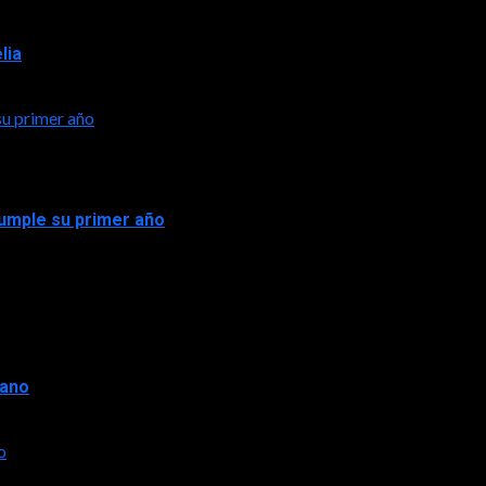
lia
su primer año
 cumple su primer año
rano
o