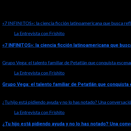
LA ENTREVISTA CON FRISHITO
«7 INFINITOS»: la ciencia ficción latinoamericana que busca refl
La Entrevista con Frishito
«7 INFINITOS»: la ciencia ficción latinoamericana que busc
2026-08-01
Grupo Vega: el talento familiar de Petatlán que conquista escena
La Entrevista con Frishito
Grupo Vega: el talento familiar de Petatlán que conquist
2026-08-01
¿Tu hijo está pidiendo ayuda y no lo has notado? Una conversació
La Entrevista con Frishito
¿Tu hijo está pidiendo ayuda y no lo has notado? Una con