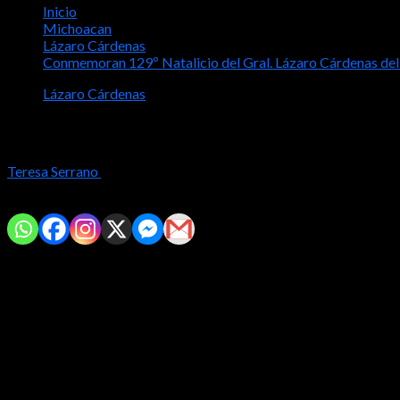
Inicio
Michoacan
Lázaro Cárdenas
Conmemoran 129º Natalicio del Gral. Lázaro Cárdenas del
Lázaro Cárdenas
Conmemoran 129º Natalicio del Gral. Lá
Teresa Serrano
2024-05-21
Comparte con tus amig@s!
*Autoridades recuerdan legado del Presidente más influyente del
Cd. Lázaro Cárdenas, Mich.- “Me esforcé por servir a mi país y c
manos…”, con esta reflexión autoridades municipales recordaron 
Michoacán.