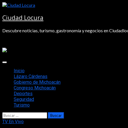
Saltar
al
contenido
Ciudad Locura
Descubre noticias, turismo, gastronomía y negocios en Ciudadloc
Menú
principal
Inicio
Lázaro Cárdenas
Gobierno de Michoacán
Congreso Michoacán
Deportes
Seguridad
Turismo
Buscar:
TV En Vivo