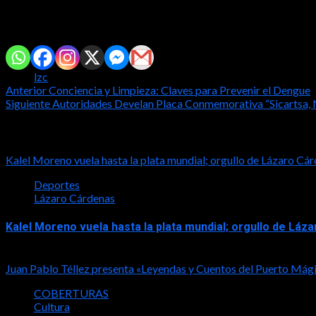
de la A.C. Sicartsa Nuestra Historia, Héctor Huacuz Álvarez y 
Comparte con tus amig@s!
Tags:
lzc
Post
Anterior
Conciencia y Limpieza: Claves para Prevenir el Dengue
Siguiente
Autoridades Develan Placa Conmemorativa “Sicartsa, N
navigation
Notas relacionadas
Kalel Moreno vuela hasta la plata mundial; orgullo de Lázaro 
Deportes
Lázaro Cárdenas
Kalel Moreno vuela hasta la plata mundial; orgullo de L
2026-08-05
Juan Pablo Téllez presenta «Leyendas y Cuentos del Puerto Mág
COBERTURAS
Cultura