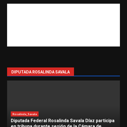
DIPUTADA ROSALINDA SAVALA
l Rosalinda Savala Díaz participa
Lázaro Cárdenas
Rosalin
nte sesión de la Cámara de
Más de 500 mujeres 