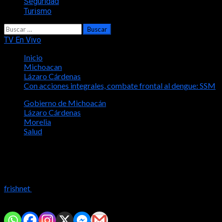
Seguridad
Turismo
Buscar:
TV En Vivo
Inicio
Michoacan
Lázaro Cárdenas
Con acciones integrales, combate frontal al dengue: SSM
Gobierno de Michoacán
Lázaro Cárdenas
Morelia
Salud
Con acciones integrales, combate
frontal al dengue: SSM
frishnet
2024-04-29
Comparte con tus amig@s!