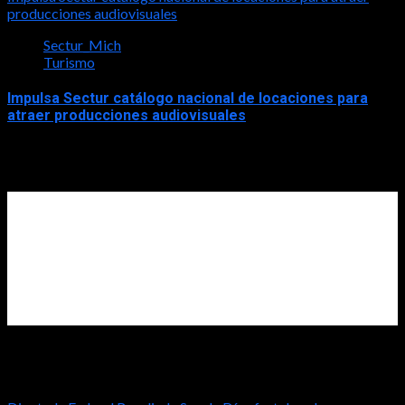
producciones audiovisuales
Sectur_Mich
Turismo
Impulsa Sectur catálogo nacional de locaciones para
atraer producciones audiovisuales
2026-07-31
Diputada Rosalinda Savala