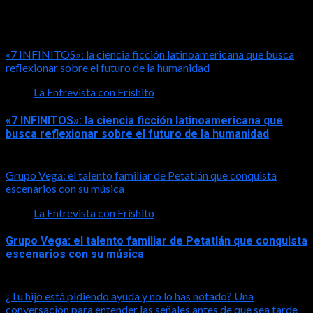
LA ENTREVISTA CON FRISHITO
«7 INFINITOS»: la ciencia ficción latinoamericana que busca
reflexionar sobre el futuro de la humanidad
La Entrevista con Frishito
«7 INFINITOS»: la ciencia ficción latinoamericana que
busca reflexionar sobre el futuro de la humanidad
2026-08-01
Grupo Vega: el talento familiar de Petatlán que conquista
escenarios con su música
La Entrevista con Frishito
Grupo Vega: el talento familiar de Petatlán que conquista
escenarios con su música
2026-08-01
¿Tu hijo está pidiendo ayuda y no lo has notado? Una
conversación para entender las señales antes de que sea tarde