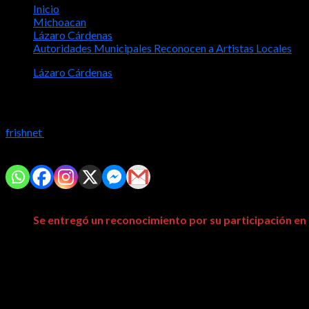
Inicio
Michoacan
Lázaro Cárdenas
Autoridades Municipales Reconocen a Artistas Locales
Lázaro Cárdenas
Autoridades Municipales Reconocen a A
frishnet
2023-05-05
Comparte con tus amig@s!
Se entregó un reconocimiento por su participación en
Autoridades Municipales, la Comisión de Educación, Cultura
pasadas fiestas de marzo, engalanaron con sus presentaciones el 