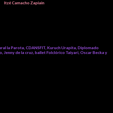
esa
Itzé Camacho Zapiain
, agradeció la participación de los
ministración se esforzará al doble para poder entregar más calidad
Presidenta de la Asociación de Arte y Cultura “La Parota”, así
ultural la Parota, CDANSFIT, Kuruch Urapita, Diplomado
 Jenny de la cruz, ballet Folclórico Taiyari, Oscar Becka y