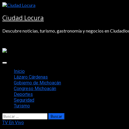
Saltar
al
contenido
Ciudad Locura
Descubre noticias, turismo, gastronomía y negocios en Ciudadloc
Menú
principal
Inicio
Lázaro Cárdenas
Gobierno de Michoacán
Congreso Michoacán
Deportes
Seguridad
Turismo
Buscar:
TV En Vivo