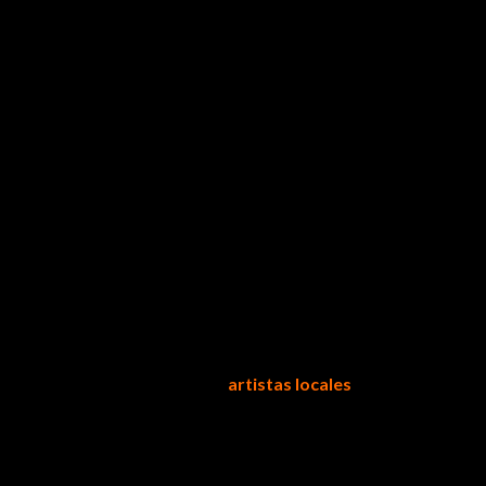
trega de un reconocimiento a los
artistas locales
que en las