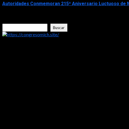
Autoridades Conmemoran 215º Aniversario Luctuoso de M
2026-07-30
Buscar
Buscar
https://congresomich.site/
LA ENTREVISTA CON FRISHITO