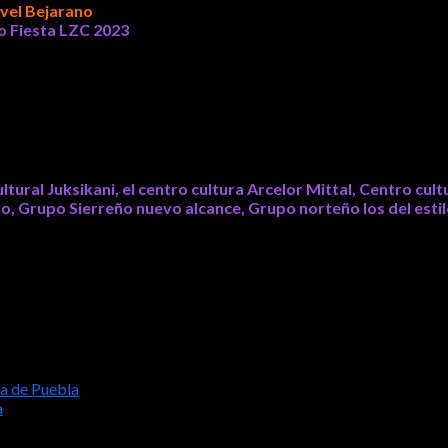
ivel Bejarano
,
Síndico Municipal
, en representación de la Alcald
po Fiesta LZC 2023
; no sin antes señalar que el próximo año la ad
, Roberto Equihua Serrato, la Ing. Ma. Concepción Talavera Ortiz, 
ultural Juksikani, el centro cultura Arcelor Mittal, Centro c
ro, Grupo Sierreño nuevo alcance, Grupo norteño los del estilo,
a de Puebla
a