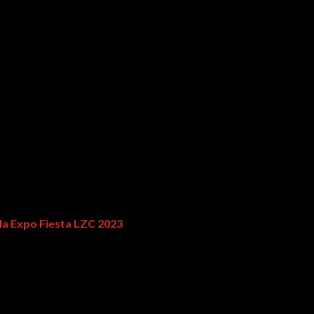
rtistas Locales
 la Expo Fiesta LZC 2023
.
 y Turismo, así como la Coordinación de Cultura
, hicieron en
teatro del pueblo.