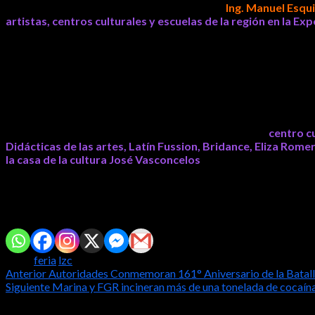
En un evento realizado en la sala de cabildo, el
Ing. Manuel Esqu
artistas, centros culturales y escuelas de la región en la Ex
a toda la gente del municipio.
A este entrega de reconocimientos asistieron el regidor municipal
como el coordinador de cultura municipal, Óscar Peraldi Sotelo.
Algunos de los institutos que fueron reconocidos fue el
centro c
Didácticas de las artes, Latín Fussion, Bridance, Eliza Rome
la casa de la cultura José Vasconcelos
Fuente: Comunicado de
Gobierno de LC
Comparte con tus amig@s!
Tags:
feria
lzc
Post
Anterior
Autoridades Conmemoran 161° Aniversario de la Batall
Siguiente
Marina y FGR incineran más de una tonelada de cocaín
navigation
Notas relacionadas