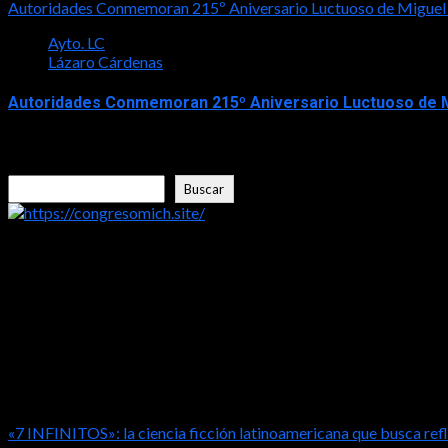
Autoridades Conmemoran 215º Aniversario Luctuoso de Miguel
Ayto. LC
Lázaro Cárdenas
Autoridades Conmemoran 215º Aniversario Luctuoso de M
2026-07-30
Buscar
Buscar
https://congresomich.site/
LA ENTREVISTA CON FRISHITO
«7 INFINITOS»: la ciencia ficción latinoamericana que busca refl