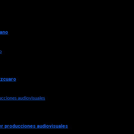
rano
o
tzcuaro
ucciones audiovisuales
er producciones audiovisuales