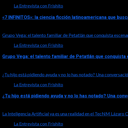
La Entrevista con Frishito
«7 INFINITOS»: la ciencia ficción latinoamericana que busc
2026-08-01
Grupo Vega: el talento familiar de Petatlán que conquista escena
La Entrevista con Frishito
Grupo Vega: el talento familiar de Petatlán que conquist
2026-08-01
¿Tu hijo está pidiendo ayuda y no lo has notado? Una conversació
La Entrevista con Frishito
¿Tu hijo está pidiendo ayuda y no lo has notado? Una con
2026-08-01
La Inteligencia Artificial ya es una realidad en el TecNM Lázaro
La Entrevista con Frishito