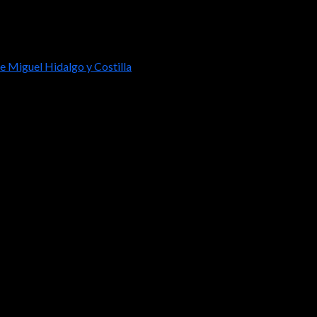
e Miguel Hidalgo y Costilla
o del Natalicio de Miguel Hidalgo y Cost
icipales conmemoraron este miércoles el 271º aniversario del natal
mo fue la lucha independentista en 1810.
visional, Ángeles Berenice Olea Escobar; fue la encargada de dar 
endencia en 1810 con el popular Grito de Dolores; así como un hu