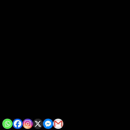
“Hoy recordamos con respeto y admiración los 271 años del nata
identidad; así como ser el iniciador de diversas enseñanzas que d
Miguel Hidalgo nació en Penjamo Guanajuato, en 1778 se ordena 
teólogos de la época.
En 1809 se unió a las sociedades secretas de Valladolid y Querét
independencia del país; pero una vez descubierta la conspiración
Tras su detención y fusilamiento en 1811 por parte del ejército r
reconoció como el primer insurgente y padre de la patria.
A este evento asistieron funcionarios municipales, como regidore
Comparte con tus amig@s!