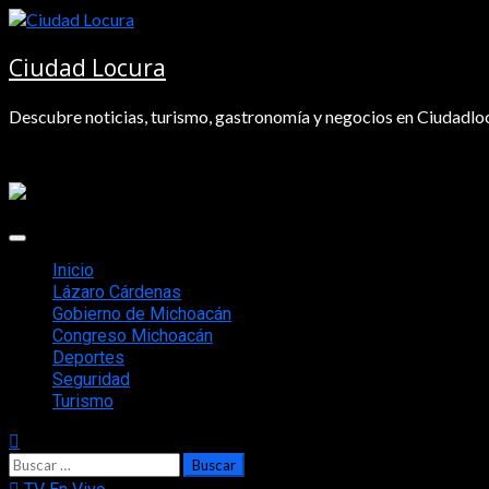
Saltar
al
contenido
Ciudad Locura
Descubre noticias, turismo, gastronomía y negocios en Ciudadloc
Menú
principal
Inicio
Lázaro Cárdenas
Gobierno de Michoacán
Congreso Michoacán
Deportes
Seguridad
Turismo
Buscar: