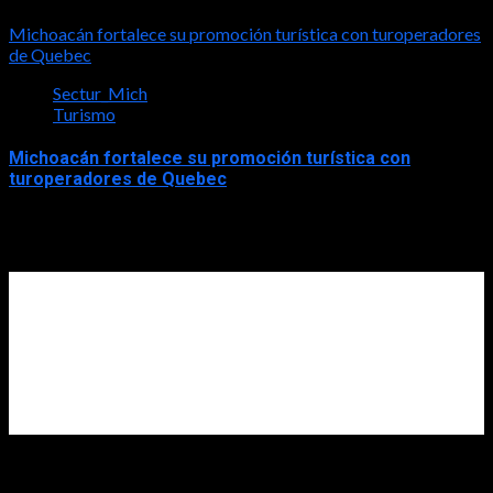
2026-07-31
Michoacán fortalece su promoción turística con turoperadores
de Quebec
Sectur_Mich
Turismo
Michoacán fortalece su promoción turística con
turoperadores de Quebec
2026-07-31
Diputada Rosalinda Savala