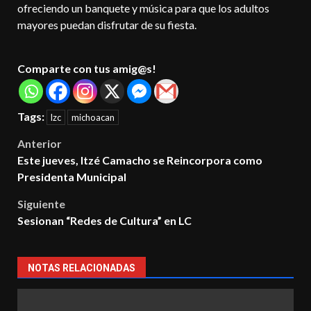
ofreciendo un banquete y música para que los adultos
mayores puedan disfrutar de su fiesta.
Comparte con tus amig@s!
Tags:
lzc
michoacan
Post
Anterior
Este jueves, Itzé Camacho se Reincorpora como
navigation
Presidenta Municipal
Siguiente
Sesionan “Redes de Cultura” en LC
NOTAS RELACIONADAS