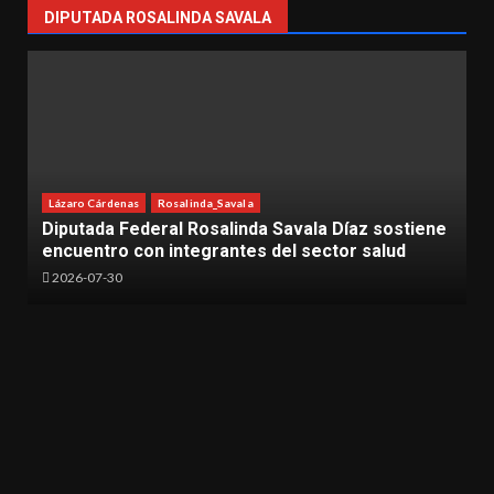
DIPUTADA ROSALINDA SAVALA
Rosalinda_Savala
Diputada Federal Rosalinda Savala Díaz participa
en tribuna durante sesión de la Cámara de
Diputados
2026-05-27