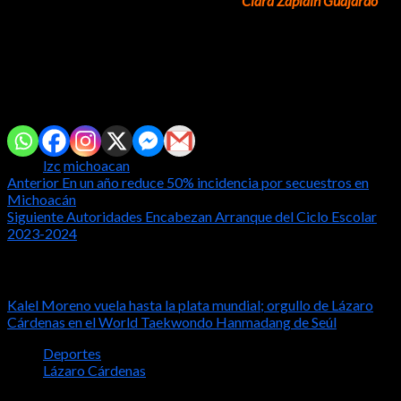
Presidenta del Sistema DIF Municipal,
Clara Zapiain Guajardo
anunció que, durante el Certamen de la Reina y Rey del Adulto
Mayor 2023-2024, se tendrá comida, música y regalos,
destacando que se obsequiarán un total de 400 bastones a los
primeros que lleguen a este evento.
Comparte con tus amig@s!
Tags:
lzc
michoacan
Post
Anterior
En un año reduce 50% incidencia por secuestros en
Michoacán
navigation
Siguiente
Autoridades Encabezan Arranque del Ciclo Escolar
2023-2024
Notas relacionadas
Kalel Moreno vuela hasta la plata mundial; orgullo de Lázaro
Cárdenas en el World Taekwondo Hanmadang de Seúl
Deportes
Lázaro Cárdenas