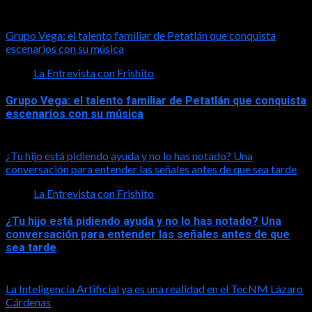
2026-08-01
Grupo Vega: el talento familiar de Petatlán que conquista
escenarios con su música
La Entrevista con Frishito
Grupo Vega: el talento familiar de Petatlán que conquista
escenarios con su música
2026-08-01
¿Tu hijo está pidiendo ayuda y no lo has notado? Una
conversación para entender las señales antes de que sea tarde
La Entrevista con Frishito
¿Tu hijo está pidiendo ayuda y no lo has notado? Una
conversación para entender las señales antes de que
sea tarde
2026-08-01
La Inteligencia Artificial ya es una realidad en el TecNM Lázaro
Cárdenas