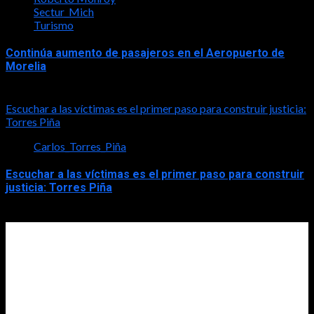
Sectur_Mich
Turismo
Continúa aumento de pasajeros en el Aeropuerto de
Morelia
2026-08-07
Escuchar a las víctimas es el primer paso para construir justicia:
Torres Piña
Carlos_Torres_Piña
Escuchar a las víctimas es el primer paso para construir
justicia: Torres Piña
2026-08-07