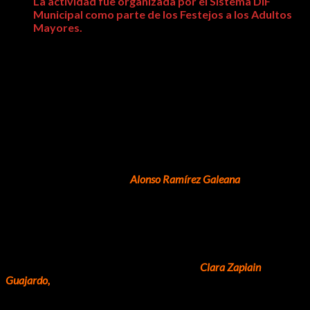
La actividad fue organizada por el Sistema DIF
Municipal como parte de los Festejos a los Adultos
Mayores.
Como parte de los festejos del mes de agosto al Adulto Mayor,
este viernes, el Sistema DIF Municipal llevó a cabo un recorrido
con adultos mayores del municipio de Lázaro Cárdenas, en las
instalaciones del Centro de Protección y Conservación de la
Tortuga Marina de la Tenencia de El Habillal.
Un total de 120 adultos mayores viajaron hasta este poblado
de playa, donde fueron recibidos por el presidente del
Campamento Tortuguero,
Alonso Ramírez Galeana
, quien tras
una breve platica de los trabajos de preservación y
conservación de quelonio en nuestras playas, procedieron a la
libración de crías al mar.
La Presidenta del Sistema DIF Municipal,
Clara Zapiain
Guajardo,
destacó que estas actividades, como el recorrido a las
instalaciones portuarias de la semana pasada, forman parte de
los festejos a los adultos mayor y que en esta ocasión