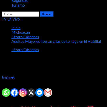
Seguridad
Turismo
Buscar:
TV En Vivo
Inicio
Michoacan
Lázaro Cárdenas
Adultos Mayores liberan crías de tortuga en El Habillal
Lázaro Cárdenas
Adultos Mayores liberan crías de
tortuga en El Habillal
frishnet
2023-08-26
Comparte con tus amig@s!