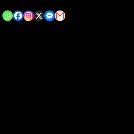
Comparte con tus amig@s!
Tarjeta informativa sobre la sesión de trabajo con el Consejo
General del INE con motivo del Proceso Electoral Federal 2023-
2024
Por instrucción del presidente de México, Andrés Manuel López
Obrador, se informa:
Este lunes, el Gabinete de Seguridad del Gobierno de México se
reunió con el Consejo General del Instituto Nacional Electoral
(INE) en una sesión de trabajo con motivo del Proceso Electoral
Federal (PEF) 2023-2024, con quien se trabaja en coordinación
permanente.
El encuentro estuvo encabezado por la secretaria de
Gobernación, Luisa María Alcalde Luján, y la consejera
presidenta del INE, Guadalupe Taddei Zavala.