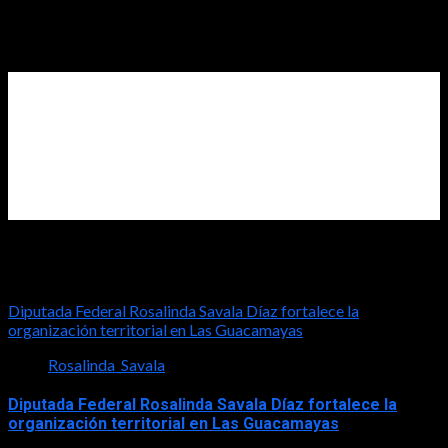
2026-07-31
Diputada Rosalinda Savala
Diputada Federal Rosalinda Savala Díaz fortalece la
organización territorial en Las Guacamayas
Rosalinda_Savala
Diputada Federal Rosalinda Savala Díaz fortalece la
organización territorial en Las Guacamayas