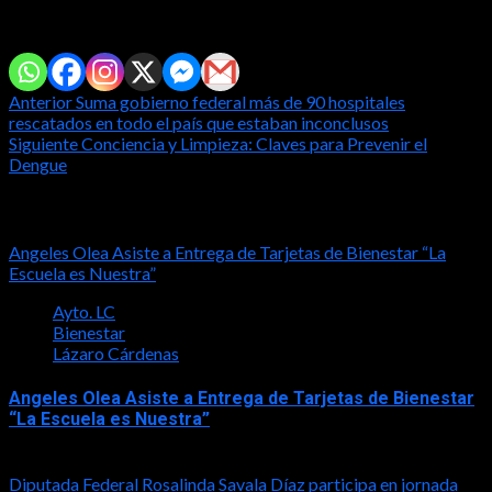
Comparte con tus amig@s!
Post
Anterior
Suma gobierno federal más de 90 hospitales
rescatados en todo el país que estaban inconclusos
navigation
Siguiente
Conciencia y Limpieza: Claves para Prevenir el
Dengue
Notas relacionadas
Angeles Olea Asiste a Entrega de Tarjetas de Bienestar “La
Escuela es Nuestra”
Ayto. LC
Bienestar
Lázaro Cárdenas
Angeles Olea Asiste a Entrega de Tarjetas de Bienestar
“La Escuela es Nuestra”
2026-04-30
Diputada Federal Rosalinda Savala Díaz participa en jornada