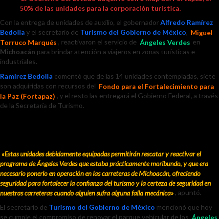
50% de las unidades para la corporación turística.
Con la entrega de unidades de auxilio, el gobernador
Alfredo Ramírez
Bedolla
y el secretario de
Turismo del Gobierno de México
,
Miguel
Torruco Marqués
, reactivaron el servicio de
Ángeles Verdes
en
Michoacán
para brindar atención a viajeros en zonas turísticas e
industriales.
Ramírez Bedolla
comentó que de las 14 unidades contempladas, siete
son adquiridas con recursos del
Fondo para el Fortalecimiento para
la Paz (Fortapaz)
, y el resto las entregará el Gobierno Federal, a través
de la Secretaría de Turismo.
«Estas unidades debidamente equipadas permitirán rescatar y reactivar el
programa de Ángeles Verdes que estaba prácticamente moribundo, y que era
necesario ponerlo en operación en las carreteras de Michoacán, ofreciendo
seguridad para fortalecer la confianza del turismo y la certeza de seguridad en
nuestras carreteras cuando alguien sufra alguna falla mecánica»
, apuntó.
El secretario de
Turismo del Gobierno de México
mencionó que hoy
se cumple el compromiso de renovar el parque vehicular de los
Ángeles