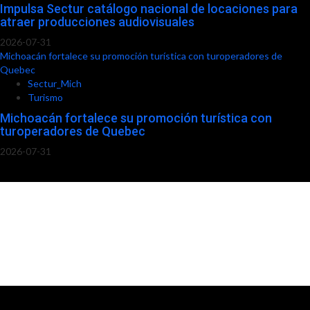
Impulsa Sectur catálogo nacional de locaciones para
atraer producciones audiovisuales
2026-07-31
Michoacán fortalece su promoción turística con turoperadores de
Quebec
Sectur_Mich
Turismo
Michoacán fortalece su promoción turística con
turoperadores de Quebec
2026-07-31