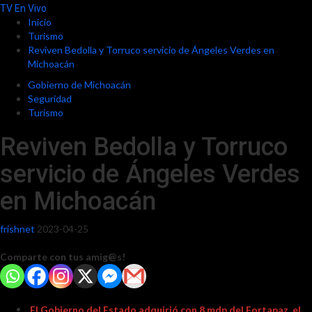
TV En Vivo
Inicio
Turismo
Reviven Bedolla y Torruco servicio de Ángeles Verdes en
Michoacán
Gobierno de Michoacán
Seguridad
Turismo
Reviven Bedolla y Torruco
servicio de Ángeles Verdes
en Michoacán
frishnet
2023-04-25
Comparte con tus amig@s!
El Gobierno del Estado adquirió con 8 mdp del Fortapaz, el