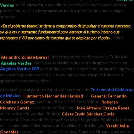
Verdes
en
Michoacán
, y con ello se reactiva el servicio para prestar
protección, auxilio e información turística, permitiendo hacer viajes
seguros.
«En el gobierno federal se tiene el compromiso de impulsar el turismo carretero,
ya que es un segmento fundamental para detonar el turismo interno que
representa el 83 por ciento del turismo que se desplaza por el país»
, indicó.
Alejandro Zúñiga Bernal
, director general de Servicios al Turista de
Ángeles Verdes
, llamó a la población a descargar la aplicación de los
Ángeles Verdes 089
para poder recibir el servicio de forma más rápida, y
compartió que ahora existe la tecnología adecuada para brindar un
apoyo más cercano y eficaz.
Acompañaron al gobernador el subsecretario de
Turismo del Gobierno
de México
,
Humberto Hernández Habbad
; el
General Fernando
Colchado Gómez
, comandante de la 21 Zona Militar;
Roberto
Monroy García
, secretario de Turismo;
José Alfredo Ortega Reyes
,
secretario de Seguridad Pública;
César Erwin Sánchez Coria
,
Secretario Ejecutivo del Sistema Estatal de Seguridad Pública; la rectora
de la Universidad Michoacana de San Nicolás de Hidalgo,
Yarabí Ávila
González
; los ediles de Lázaro Cárdenas, Zamora y Uruapan; así como