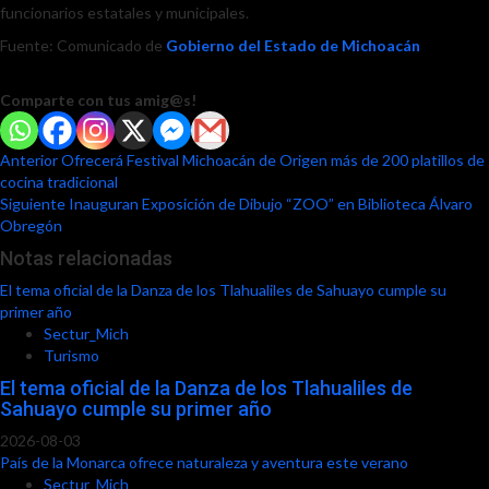
funcionarios estatales y municipales.
Fuente: Comunicado de
Gobierno del Estado de Michoacán
Comparte con tus amig@s!
Post
Anterior
Ofrecerá Festival Michoacán de Origen más de 200 platillos de
cocina tradicional
navigation
Siguiente
Inauguran Exposición de Dibujo “ZOO” en Biblioteca Álvaro
Obregón
Notas relacionadas
El tema oficial de la Danza de los Tlahualiles de Sahuayo cumple su
primer año
Sectur_Mich
Turismo
El tema oficial de la Danza de los Tlahualiles de
Sahuayo cumple su primer año
2026-08-03
País de la Monarca ofrece naturaleza y aventura este verano
Sectur_Mich