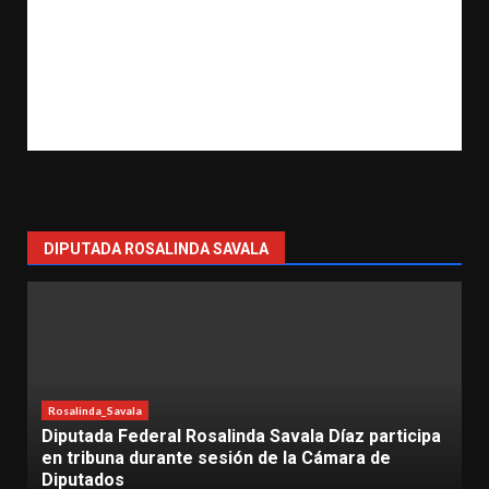
DIPUTADA ROSALINDA SAVALA
 Savala Díaz participa
Lázaro Cárdenas
Rosalinda_Savala
de la Cámara de
Más de 500 mujeres participan 
“Mujeres con Fuerza” en Láza