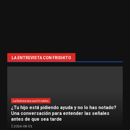
LA ENTREVISTA CON FRISHITO
notado?
La Entrevista con Frishito
ales
La Inteligencia Artificial ya es una realidad en
TecNM Lázaro Cárdenas
2026-06-30