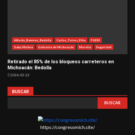
Alfredo_Ramirez_Bedolla
Carlos_Torres_Piña
FGEM
Gaby Molina
Gobierno de Michoacán
Morelia
Seguridad
Retirado el 85% de los bloqueos carreteros en
Michoacán: Bedolla
2026-02-22
BUSCAR
BUSCAR
https://congresomich.site/