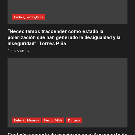
Carlos_Torres_Piña
“Necesitamos trascender como estado la
polarización que han generado la desigualdad y la
inseguridad”: Torres Piña
2026-08-07
Roberto Monroy
Sectur_Mich
Turismo
Continúa aumento de pasajeros en el Aeropuerto de