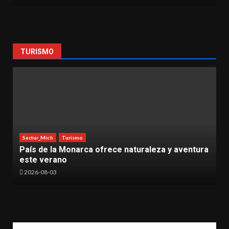
TURISMO
Sectur_Mich
Turismo
eza y aventura
Moenia conquista el Cantoya Fest 2026
vibrar a Pátzcuaro
2026-08-03