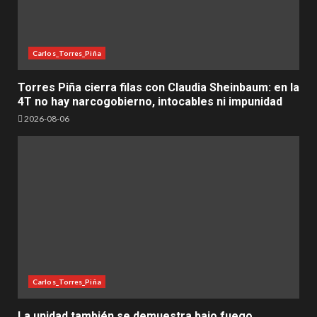
Carlos_Torres_Piña
Torres Piña cierra filas con Claudia Sheinbaum: en la
4T no hay narcogobierno, intocables ni impunidad
2026-08-06
Carlos_Torres_Piña
La unidad también se demuestra bajo fuego