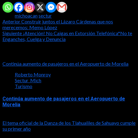
Tags:
michoacan
sectur
Post
Anterior
Construir juntos el Lázaro Cárdenas que nos
merecemos: Memo López
navigation
Siguiente
¡Atención! No Caigas en Extorsión Telefónica*No te
Enganches, Cuelga y Denuncia
Notas relacionadas
Continúa aumento de pasajeros en el Aeropuerto de Morelia
Roberto Monroy
Sectur_Mich
Turismo
Continúa aumento de pasajeros en el Aeropuerto de
Morelia
2026-08-07
El tema oficial de la Danza de los Tlahualiles de Sahuayo cumple
su primer año