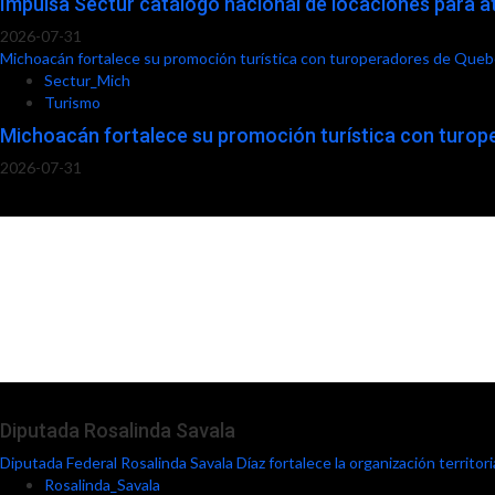
Impulsa Sectur catálogo nacional de locaciones para a
2026-07-31
Michoacán fortalece su promoción turística con turoperadores de Que
Sectur_Mich
Turismo
Michoacán fortalece su promoción turística con turo
2026-07-31
Diputada Rosalinda Savala
Diputada Federal Rosalinda Savala Díaz fortalece la organización territo
Rosalinda_Savala