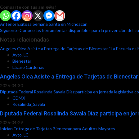
Comparte con tus amig@s!
Post
Anterior
Exitosa Semana Santa en Michoacán
Siguiente
Conoce las herramientas disponibles para la prevención del su
navigation
Notas relacionadas
Angeles Olea Asiste a Entrega de Tarjetas de Bienestar “La Escuela es 
Ayto. LC
Bienestar
Lázaro Cárdenas
Angeles Olea Asiste a Entrega de Tarjetas de Bienestar
2026-04-30
Diputada Federal Rosalinda Savala Díaz participa en jornada legislativa c
CDMX
Rosalinda_Savala
Diputada Federal Rosalinda Savala Díaz participa en jor
2026-04-29
Inician Entrega de Tarjetas Bienestar para Adultos Mayores
Ayto. LC