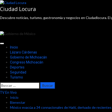
Saltar
al
Ciudad Locura
contenido
Descubre noticias, turismo, gastronomía y negocios en Ciudadlocura. El 
Menú
Inicio
principal
Lázaro Cárdenas
Gobierno de Michoacán
Congreso Michoacán
Deportes
Seguridad
Turismo
Buscar:
TV En Vivo
Inicio
Bienestar
México evacúa a 34 connacionales de Haití, derivado de recientes