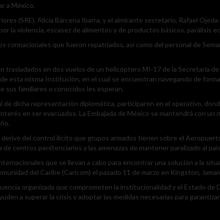
ar a México.
riores (SRE), Alicia Bárcena Ibarra, y el almirante secretario, Rafael Oje
or la violencia, escasez de alimentos y de productos básicos, parálisis ec
los connacionales que fueron repatriados, así como del personal de Semar
on trasladados en dos vuelos de un helicóptero MI-17 de la Secretaría d
) de esta misma Institución, en el cual se encuentran navegando de form
e sus familiares o conocidos les esperan.
 de dicha representación diplomática, participaron en el operativo, donde
interés en ser evacuados. La Embajada de México se mantendrá con un nú
eño.
derivó del control ilícito que grupos armados tienen sobre el Aeropuerto 
a de centros penitenciarios y las amenazas de mantener paralizado al país
nternacionales que se llevan a cabo para encontrar una solución a la situa
 Comunidad del Caribe (Caricom) el pasado 11 de marzo en Kingston, Jamai
ncia organizada que comprometen la institucionalidad y el Estado de Dere
uden a superar la crisis y adoptar las medidas necesarias para garantizar 