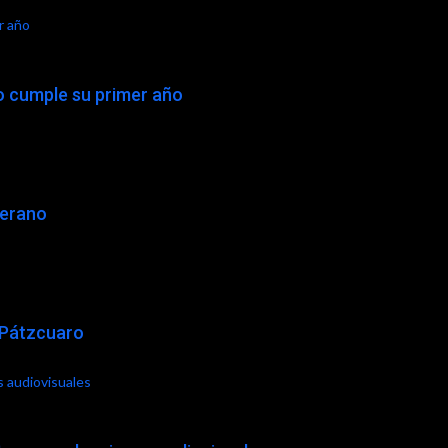
r año
yo cumple su primer año
verano
 Pátzcuaro
s audiovisuales