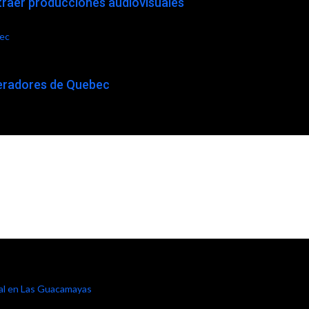
traer producciones audiovisuales
bec
peradores de Quebec
rial en Las Guacamayas