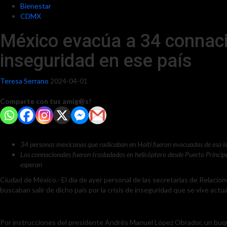
Bienestar
CDMX
México evacúa a 34 connaci
inseguridad en ese país
Teresa Serrano
2024-04-01
Comparte con tus amig@s!
34 personas mexicanas que radicaban en Haití fueron evacuadas de esa isl
Los connacionales fueron trasladados en helicóptero desde Puerto Príncipe
esperan
Ciudad de México.- El día de ayer personal de las secretarías de Relacio
buscaban salir de dicho país por la crisis de inseguridad que se vive act
Por instrucciones del presidente Andrés Manuel López Obrador, un buque 