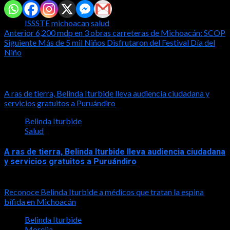
Tags:
ISSSTE
michoacan
salud
Post
Anterior
6,200 mdp en 3 obras carreteras de Michoacán: SCOP
Siguiente
Más de 5 mil Niños Disfrutaron del Festival Día del
navigation
Niño
Notas relacionadas
A ras de tierra, Belinda Iturbide lleva audiencia ciudadana y
servicios gratuitos a Puruándiro
Belinda Iturbide
Salud
A ras de tierra, Belinda Iturbide lleva audiencia ciudadana
y servicios gratuitos a Puruándiro
2026-08-03
Reconoce Belinda Iturbide a médicos que tratan la espina
bífida en Michoacán
Belinda Iturbide
Morelia