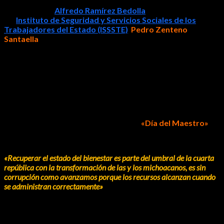
El gobernador
Alfredo Ramírez Bedolla
y el director general
del
Instituto de Seguridad y Servicios Sociales de los
Trabajadores del Estado (ISSSTE)
,
Pedro Zenteno
Santaella
, culminaron la etapa preparatoria de reafiliación para
que
5 mil 300 docentes pensionados estatales
y sus familias
reciban servicios integrales de salud.
Durante la firma de convenio modificatorio de incorporación
para docentes pensionados del estado, el mandatario destacó
la coordinación con el Instituto al recuperarse la vigencia de los
derechos fundamentales de este sector, lo que se traduce en
casi
20 mil familias beneficiadas
que podrán acceder a la
atención médica a partir del 15 de mayo
«Día del Maestro»
.
«Recuperar el estado del bienestar es parte del umbral de la cuarta
república con la transformación de las y los michoacanos, es sin
corrupción como avanzamos porque los recursos alcanzan cuando
se administran correctamente»
, refirió.
Lo anterior al informar que la incorporación de los docentes
pensionados al ISSSTE, representará una inversión estatal de
117 millones de pesos anuales.