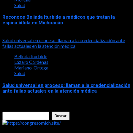
Salud
Reconoce Belinda Iturbide a médicos que tratan la
espina bífida en Michoacán
2026-05-06
Salud universal en proceso: llaman a la credencialización ante
fallas actuales en la atención médica
Belinda Iturbide
Lázaro Cárdenas
Mariano_Ortega
Salud
Salud universal en proceso: llaman a la credencialización
ante fallas actuales en la atención médica
2026-04-20
Buscar
Buscar
https://congresomich.site/