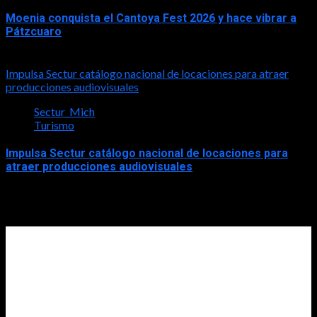
Moenia conquista el Cantoya Fest 2026 y hace vibrar a
Pátzcuaro
2026-08-03
Impulsa Sectur catálogo nacional de locaciones para atraer
producciones audiovisuales
Sectur_Mich
Turismo
Impulsa Sectur catálogo nacional de locaciones para
atraer producciones audiovisuales
2026-07-31