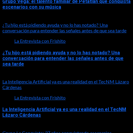
Grupo Vega: el talento familiar de Petatlán que conquista
escenarios con su música
2026-08-01
¿Tu hijo está pidiendo ayuda y no lo has notado? Una
conversación para entender las señales antes de que sea tarde
La Entrevista con Frishito
¿Tu hijo está pidiendo ayuda y no lo has notado? Una
conversación para entender las señales antes de que
sea tarde
2026-08-01
La Inteligencia Artificial ya es una realidad en el TecNM Lázaro
Cárdenas
La Entrevista con Frishito
La Inteligencia Artificial ya es una realidad en el TecNM
Lázaro Cárdenas
2026-06-30
Grupo La Conquista: 37 años conquistando escenarios,