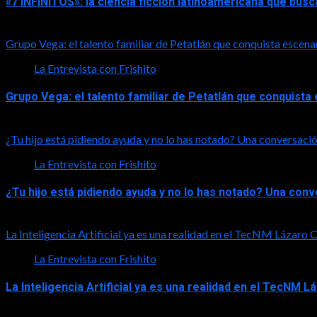
«7 INFINITOS»: la ciencia ficción latinoamericana que busc
2026-08-01
Grupo Vega: el talento familiar de Petatlán que conquista escena
La Entrevista con Frishito
Grupo Vega: el talento familiar de Petatlán que conquist
2026-08-01
¿Tu hijo está pidiendo ayuda y no lo has notado? Una conversació
La Entrevista con Frishito
¿Tu hijo está pidiendo ayuda y no lo has notado? Una con
2026-08-01
La Inteligencia Artificial ya es una realidad en el TecNM Lázaro
La Entrevista con Frishito
La Inteligencia Artificial ya es una realidad en el TecNM 
2026-06-30