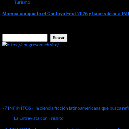
Turismo
Moenia conquista el Cantoya Fest 2026 y hace vibrar a Pá
2026-08-03
Buscar
Buscar
https://congresomich.site/
LA ENTREVISTA CON FRISHITO
«7 INFINITOS»: la ciencia ficción latinoamericana que busca refl
La Entrevista con Frishito