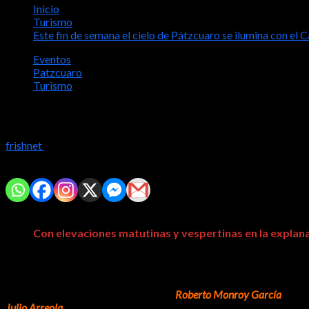
Inicio
Turismo
Este fin de semana el cielo de Pátzcuaro se ilumina con el 
Eventos
Patzcuaro
Turismo
Este fin de semana el cielo de Pátzcuaro
frishnet
2023-07-28
Comparte con tus amig@s!
Con elevaciones matutinas y vespertinas en la explana
En el marco de la agenda de verano para el disfrute de los vacac
del Ex Colegio Jesuita.
El secretario de Turismo del estado,
Roberto Monroy García
, rec
Julio Arreola
y los empresarios del sector turístico, para generar 