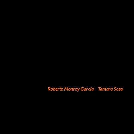
 para consolidar toda la riqueza de los destinos. En ese contexto
 la naturaleza y el patrimonio, construyan programas que atraigan
atractivos como la temporada de anidación de tortugas marinas;
smo y Cultura del estado,
Roberto Monroy García
y
Tamara Sosa