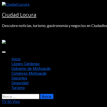
Saltar
al
contenido
Ciudad Locura
Descubre noticias, turismo, gastronomía y negocios en Ciudadloc
Menú
principal
Inicio
Lázaro Cárdenas
Gobierno de Michoacán
Congreso Michoacán
Deportes
Seguridad
Turismo
Buscar:
TV En Vivo