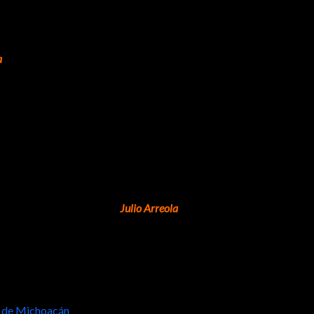
a
, se trabaja en la generación de actividades y productos turísticos
as.
mano en la búsqueda de sinergias que, con la premisa del respeto a
vos para este verano en las diversas regiones de Michoacán, con 
Guitarra, entre otros.
o al presidente municipal,
Julio Arreola
, y a los secretarios de Turi
onsables del evento.
os de Michoacán