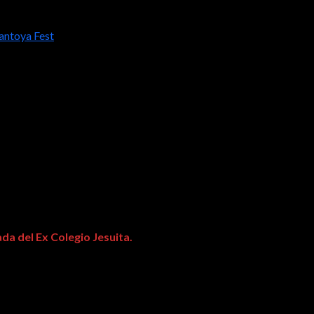
Cantoya Fest
 se ilumina con el Cantoya Fest
da del Ex Colegio Jesuita.
ionistas, este viernes arranca el Cantoya Fest de Pátzcuaro, con el
onoció al festival como el resultado positivo del trabajo conjunto 
mayor oferta de eventos que atraigan al público y activen la econo