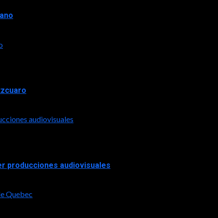
rano
o
tzcuaro
ucciones audiovisuales
er producciones audiovisuales
 de Quebec