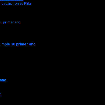
hoacán: Torres Piña
su primer año
 cumple su primer año
rano
o