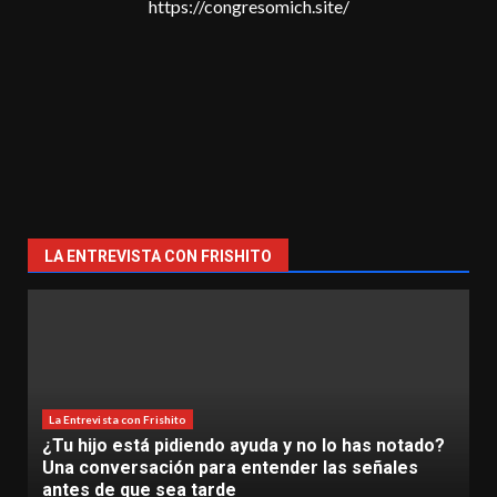
https://congresomich.site/
LA ENTREVISTA CON FRISHITO
y no lo has notado?
La Entrevista con Frishito
er las señales
La Inteligencia Artificial ya es una
TecNM Lázaro Cárdenas