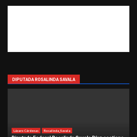
DIPUTADA ROSALINDA SAVALA
Rosalinda_Savala
salinda_Savala
Diputada Federal Ro