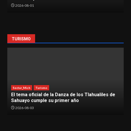
2026-06-30
TURISMO
Sectur_Mich
Turismo
nza de los Tlahualiles de
País de la Monarca ofrece 
mer año
este verano
2026-08-03