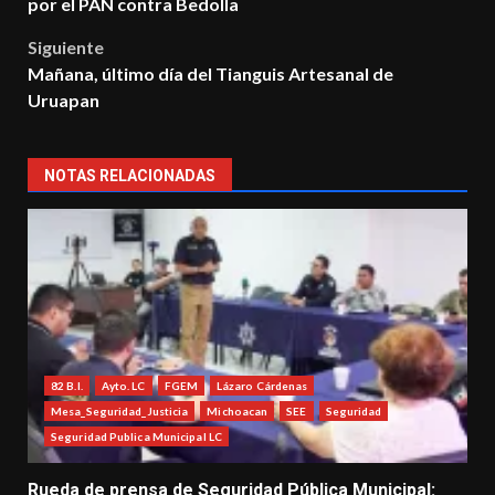
navigation
por el PAN contra Bedolla
Siguiente
Mañana, último día del Tianguis Artesanal de
Uruapan
NOTAS RELACIONADAS
82 B.I.
Ayto. LC
FGEM
Lázaro Cárdenas
Mesa_Seguridad_Justicia
Michoacan
SEE
Seguridad
Seguridad Publica Municipal LC
Rueda de prensa de Seguridad Pública Municipal: