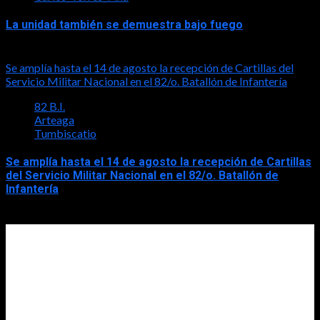
La unidad también se demuestra bajo fuego
2026-08-05
Se amplía hasta el 14 de agosto la recepción de Cartillas del
Servicio Militar Nacional en el 82/o. Batallón de Infantería
82 B.I.
Arteaga
Tumbiscatio
Se amplía hasta el 14 de agosto la recepción de Cartillas
del Servicio Militar Nacional en el 82/o. Batallón de
Infantería
2026-08-05