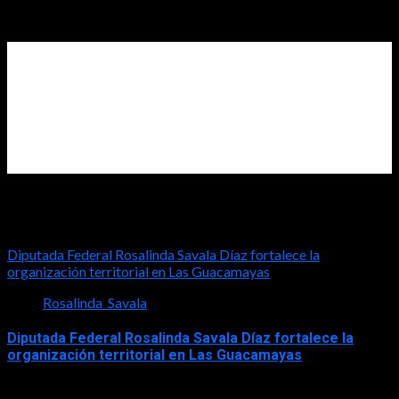
2026-07-31
Diputada Rosalinda Savala
Diputada Federal Rosalinda Savala Díaz fortalece la
organización territorial en Las Guacamayas
Rosalinda_Savala
Diputada Federal Rosalinda Savala Díaz fortalece la
organización territorial en Las Guacamayas
2026-08-01