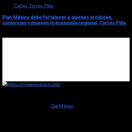
Carlos_Torres_Piña
Plan México debe fortalecer a quienes producen,
comercian y mueven la economía regional: Torres Piña
2026-08-08
https://congresomich.site/
Copyright © Todos los derechos reservados (2005 - 2026)
Carlos Nuño "Frishito"
|
DarkNews
por AF themes.