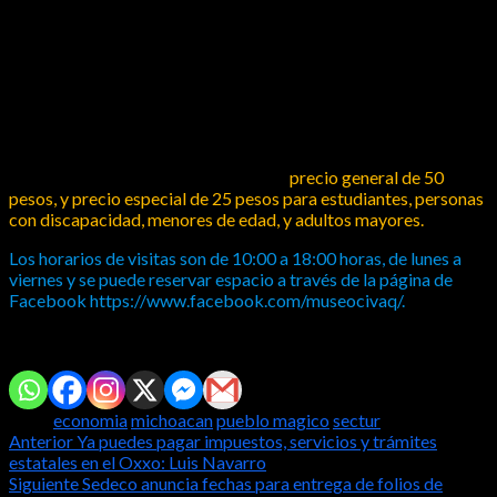
social, arquitectura, y religión, entre otros.
El recorrido dura alrededor de una hora 30 minutos, y se divide
en tres segmentos que pueden seguirse en orden indistinto: sala
360 grados, maquetas y mesa de sabores, y La Troje.
El boleto de ingreso al Civaq tiene un
precio general de 50
pesos, y precio especial de 25 pesos para estudiantes, personas
con discapacidad, menores de edad, y adultos mayores.
Los horarios de visitas son de 10:00 a 18:00 horas, de lunes a
viernes y se puede reservar espacio a través de la página de
Facebook https://www.facebook.com/museocivaq/.
Comparte con tus amig@s!
Tags:
economia
michoacan
pueblo magico
sectur
Post
Anterior
Ya puedes pagar impuestos, servicios y trámites
estatales en el Oxxo: Luis Navarro
navigation
Siguiente
Sedeco anuncia fechas para entrega de folios de