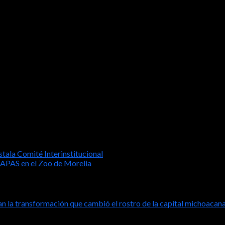
labores de monitoreo con el uso de drones y el combate en días ante
r sobrevuelos de evaluación y detectar puntos de calor para reali
 a no tirar basura en carreteras y no realizar fogatas para evitar
18 o 911.
stala Comité Interinstitucional
OAPAS en el Zoo de Morelia
n la transformación que cambió el rostro de la capital michoacan