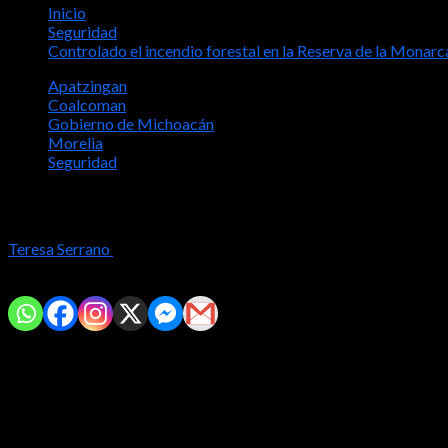
Inicio
Seguridad
Controlado el incendio forestal en la Reserva de la Monarc
Apatzingan
Coalcoman
Gobierno de Michoacán
Morelia
Seguridad
Controlado el incendio forestal en la R
Teresa Serrano
2024-04-03
Comparte con tus amig@s!
Brigadistas atienden 6 siniestros en Coalcomán, Aguililla, Er
Morelia, Michoacán.-
Brigadas federales, estatales, municipales y 
los municipios de Coalcomán (2), Aguililla, Erongarícuaro, Apat