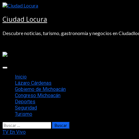
Saltar
al
contenido
Ciudad Locura
Descubre noticias, turismo, gastronomía y negocios en Ciudadloc
Menú
principal
Inicio
Lázaro Cárdenas
Gobierno de Michoacán
Congreso Michoacán
Deportes
Seguridad
Turismo
Buscar:
TV En Vivo