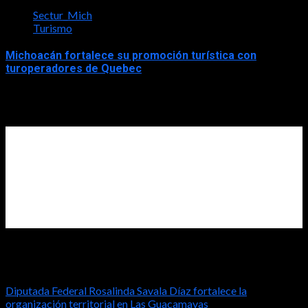
Sectur_Mich
Turismo
Michoacán fortalece su promoción turística con
turoperadores de Quebec
2026-07-31
Diputada Rosalinda Savala
Diputada Federal Rosalinda Savala Díaz fortalece la
organización territorial en Las Guacamayas