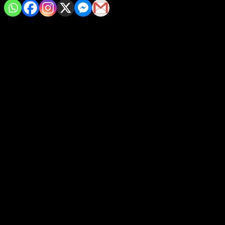
• La entrada es gratuita a docentes y alumnos con credencial
vigente
Morelia, Michoacán.-
La Secretaría de Educación del Estado
(SEE) invita a estudiantes, maestros y al público en general a
descubrir la rica historia de la entidad, en el Museo Regional
Michoacano Dr. Nicolás León Calderón, ubicado en la calle
Allende #305, esquina con Abasolo, en el Centro de Morelia.
La colección permanente del museo ofrece una variedad de
tesoros culturales, que incluyen una destacada colección
arqueológica con piezas representativas de la cultura
Purépecha, como un Chac Mool encontrado en Ihuatzio.
Asimismo, el museo alberga una colección de arte virreinal, con
obras como el Retrato del Primer Obispo de Michoacán Vasco
de Quiroga y una Pintura monumental sobre “El Traslado de las