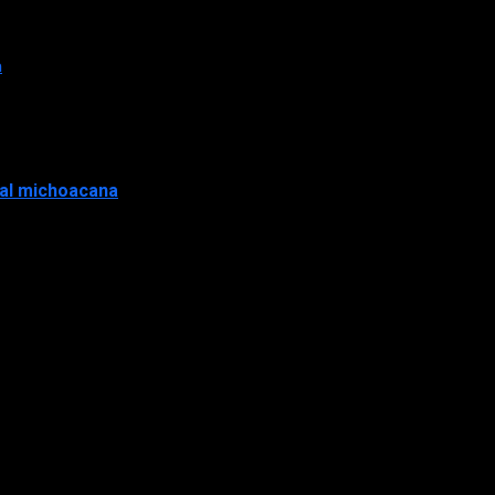
a
tal michoacana