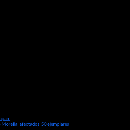
 y esto se deriva de la sequía que se registra tanto en la entidad
istro de 251 incendios forestales, con una superficie afectada de 
n contabilizados 204 hechos.
superficie afectada de 748 hectáreas, donde participan 584 brigadis
os cuales se facilitarán las labores de combate, e hicieron un lla
imas, el 443 847 6418 de la Comisión Forestal del Estado (Cofom)
uapan
 Morelia; afectados, 50 ejemplares