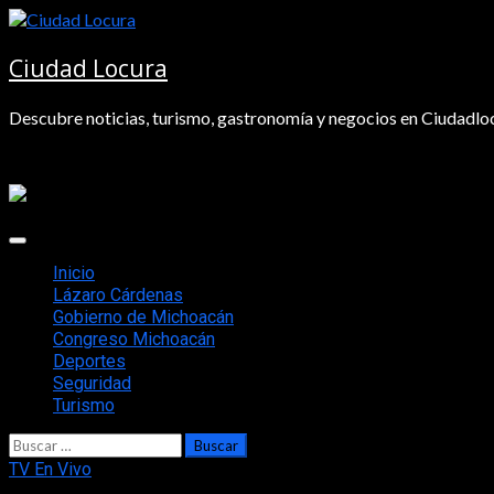
Saltar
al
contenido
Ciudad Locura
Descubre noticias, turismo, gastronomía y negocios en Ciudadloc
Menú
principal
Inicio
Lázaro Cárdenas
Gobierno de Michoacán
Congreso Michoacán
Deportes
Seguridad
Turismo
Buscar:
TV En Vivo