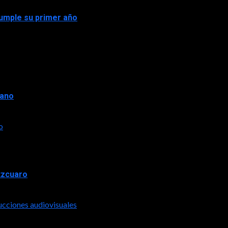
 cumple su primer año
rano
o
tzcuaro
ucciones audiovisuales