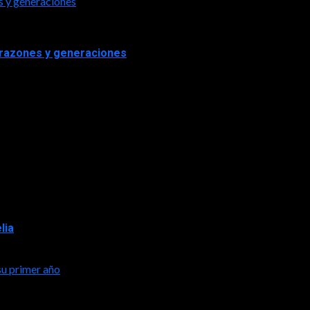
s y generaciones
orazones y generaciones
lia
su primer año