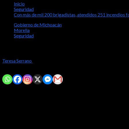
Inicio
Seguridad
Con más de mil 200 brigadistas, atendidos 251 incendios f
Gobierno de Michoacán
Morelia
Seguridad
Con más de mil 200 brigadistas, atendid
Teresa Serrano
2024-04-01
Comparte con tus amig@s!
Morelia, Michoacán.-
A través de más mil 200 brigadistas, autorid
de este año, así se informó esta mañana en conferencia de prensa
Explicaron que la mayoría de los incendios son provocados por el