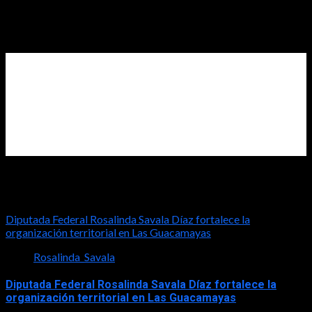
2026-07-31
Diputada Rosalinda Savala
Diputada Federal Rosalinda Savala Díaz fortalece la
organización territorial en Las Guacamayas
Rosalinda_Savala
Diputada Federal Rosalinda Savala Díaz fortalece la
organización territorial en Las Guacamayas