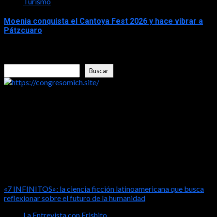
Turismo
Moenia conquista el Cantoya Fest 2026 y hace vibrar a
Pátzcuaro
2026-08-03
Buscar
Buscar
https://congresomich.site/
LA ENTREVISTA CON FRISHITO
«7 INFINITOS»: la ciencia ficción latinoamericana que busca
reflexionar sobre el futuro de la humanidad
La Entrevista con Frishito