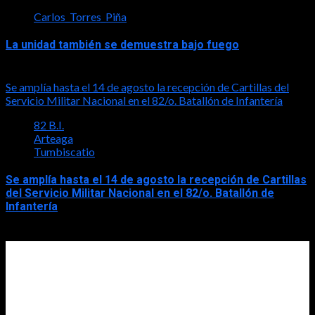
Carlos_Torres_Piña
La unidad también se demuestra bajo fuego
2026-08-05
Se amplía hasta el 14 de agosto la recepción de Cartillas del
Servicio Militar Nacional en el 82/o. Batallón de Infantería
82 B.I.
Arteaga
Tumbiscatio
Se amplía hasta el 14 de agosto la recepción de Cartillas
del Servicio Militar Nacional en el 82/o. Batallón de
Infantería
2026-08-05