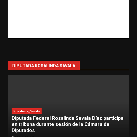
DIPUTADA ROSALINDA SAVALA
 Savala Díaz participa
Lázaro Cárdenas
Rosalinda_Savala
de la Cámara de
Más de 500 mujeres participan 
“Mujeres con Fuerza” en Láza