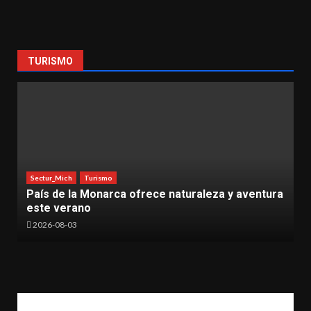
TURISMO
Sectur_Mich
Turismo
aleza y aventura
Moenia conquista el Cantoya Fest 20
vibrar a Pátzcuaro
2026-08-03