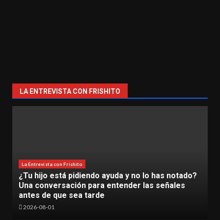
LA ENTREVISTA CON FRISHITO
s notado?
La Entrevista con Frishito
eñales
La Inteligencia Artificial ya es una realidad 
TecNM Lázaro Cárdenas
2026-06-30