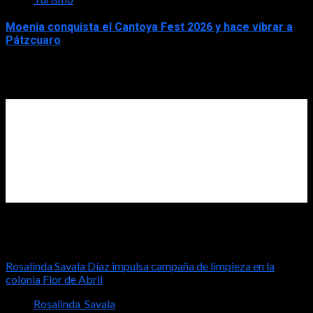
Moenia conquista el Cantoya Fest 2026 y hace vibrar a
Pátzcuaro
2026-08-03
Diputada Rosalinda Savala
Rosalinda Savala Díaz impulsa campaña de limpieza en la
colonia Flor de Abril
Rosalinda_Savala