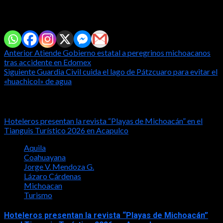
Comparte con tus amig@s!
Post
Anterior
Atiende Gobierno estatal a peregrinos michoacanos
tras accidente en Edomex
navigation
Siguiente
Guardia Civil cuida el lago de Pátzcuaro para evitar el
«huachicol» de agua
Notas relacionadas
Hoteleros presentan la revista “Playas de Michoacán” en el
Tianguis Turístico 2026 en Acapulco
Aquila
Coahuayana
Jorge V. Mendoza G.
Lázaro Cárdenas
Michoacan
Turismo
Hoteleros presentan la revista “Playas de Michoacán”